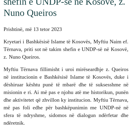
shefin e UNDP-së në Kosovë, z.
Nuno Queiros
Prishtinë, më 13 tetor 2023
Kryetari i Bashkësisë Islame të Kosovës, Myftiu Naim ef.
Tërnava, priti sot në takim shefin e UNDP-së në Kosovë,
z. Nuno Queiros.
Myftiu Tërnava fillimisht i uroi mirëseardhje z. Queiros
në institucionin e Bashkësisë Islame të Kosovës, duke i
dëshiruar kështu punë të mbarë dhe të suksesshme në
misionin e ri. Ai më pas e njohu atë me historikun, punën
dhe aktivitetet që zhvillon ky institucion. Myftiu Tërnava,
më pas foli edhe për bashkëpunimin me UNDP-në në
sfera të ndryshme, sidomos në dialogun ndërfetar dhe
ndëretnik.