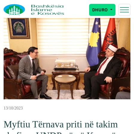
DHURO
13/10/2023
Myftiu Tërnava priti në takim