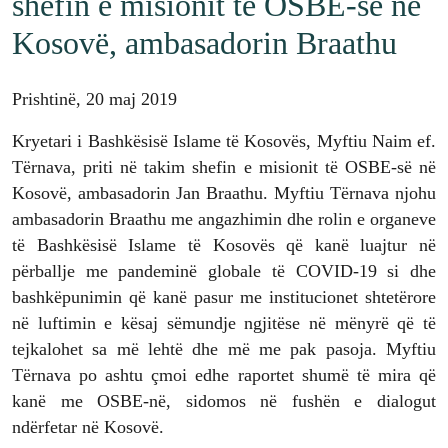
shefin e misionit të OSBE-së në
Kosovë, ambasadorin Braathu
Prishtinë, 20 maj 2019
Kryetari i Bashkësisë Islame të Kosovës, Myftiu Naim ef.
Tërnava, priti në takim shefin e misionit të OSBE-së në
Kosovë, ambasadorin Jan Braathu. Myftiu Tërnava njohu
ambasadorin Braathu me angazhimin dhe rolin e organeve
të Bashkësisë Islame të Kosovës që kanë luajtur në
përballje me pandeminë globale të COVID-19 si dhe
bashkëpunimin që kanë pasur me institucionet shtetërore
në luftimin e kësaj sëmundje ngjitëse në mënyrë që të
tejkalohet sa më lehtë dhe më me pak pasoja. Myftiu
Tërnava po ashtu çmoi edhe raportet shumë të mira që
kanë me OSBE-në, sidomos në fushën e dialogut
ndërfetar në Kosovë.