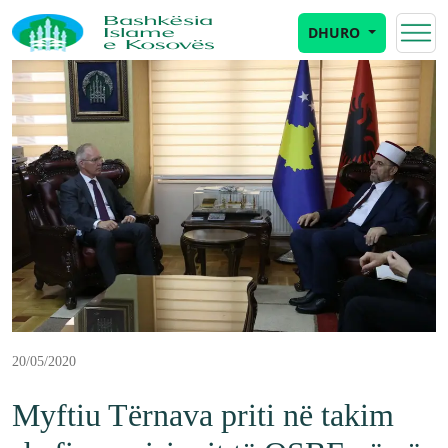
DHURO
20/05/2020
Myftiu Tërnava priti në takim