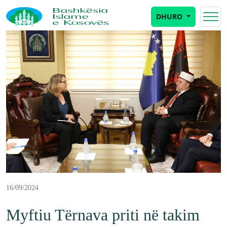
DHURO
16/09/2024
Myftiu Tërnava priti në takim