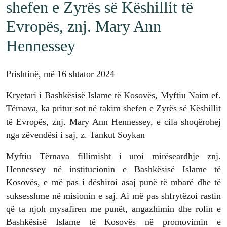
shefen e Zyrës së Këshillit të
Evropës, znj. Mary Ann
Hennessey
Prishtinë, më 16 shtator 2024
Kryetari i Bashkësisë Islame të Kosovës, Myftiu Naim ef.
Tërnava, ka pritur sot në takim shefen e Zyrës së Këshillit
të Evropës, znj. Mary Ann Hennessey, e cila shoqërohej
nga zëvendësi i saj, z. Tankut Soykan
Myftiu Tërnava fillimisht i uroi mirëseardhje znj.
Hennessey në institucionin e Bashkësisë Islame të
Kosovës, e më pas i dëshiroi asaj punë të mbarë dhe të
suksesshme në misionin e saj. Ai më pas shfrytëzoi rastin
që ta njoh mysafiren me punët, angazhimin dhe rolin e
Bashkësisë Islame të Kosovës në promovimin e