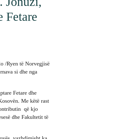
. Jonuzi,
 Fetare
o /Ryen të Norvegjisë
ërnava si dhe nga
ptare Fetare dhe
Kosovën. Me këtë rast
ontributin që kjo
esë dhe Fakultetit të
osovës vazhdimisht ka