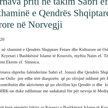
nava priti në takim Sabri ef
haminë e Qendrës Shqiptare
rore në Norvegji
020
 në xhaminë e Qendrës Shqiptare Fetare dhe Kulturore në Osl
a Kryetari i Bashkësisë Islame të Kosovës, myftiu Naim ef. T
, mr.Ekrem ef. Simnica.
ërnava shprehu falënderime Sabri ef. Jonuzi dhe Qendrës Shqi
 ne Osllo por edhe tërë diasporën që po ofrojnë ndihmë për 
ntributin dhe aktivitetet që po zhvillon kjo Qendër si dhe k
IRK-un duke ndihmuar me sadakatul fitr për nevoja të Medres
jë herë përsëriti faktin se Kryesia e Bashkësisë Islame të K