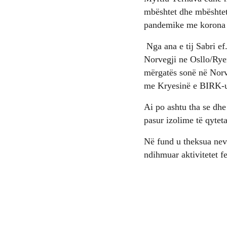
mbështet dhe mbështet
pandemike me korona v
Nga ana e tij Sabri e
Norvegji ne Osllo/Ryen
mërgatës sonë në Norve
me Kryesinë e BIRK-u
Ai po ashtu tha se dh
pasur izolime të qyteta
Në fund u theksua nev
ndihmuar aktivitetet f