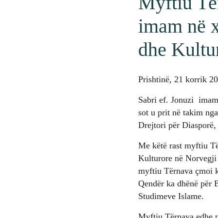
Myftiu Tër
imam në x
dhe Kultu
Prishtinë, 21 korrik 2
Sabri ef. Jonuzi imam
sot u prit në takim ng
Drejtori për Diasporë
Me këtë rast myftiu T
Kulturore në Norvegji
myftiu Tërnava çmoi ko
Qendër ka dhënë për B
Studimeve Islame.
Myftiu Tërnava edhe n