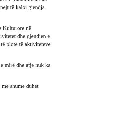
ejt të kaloj gjendja
e Kulturore në
vitetet dhe gjendjen e
ë plotë të aktiviteteve
e mirë dhe atje nuk ka
he më shumë duhet