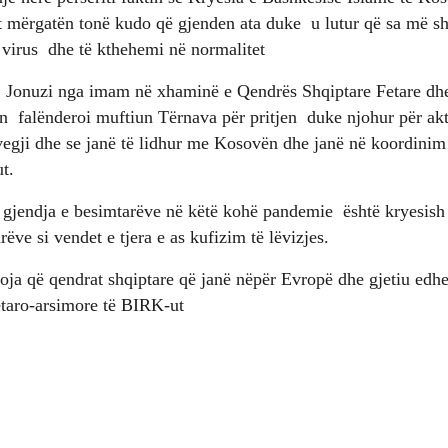
 mërgatën tonë kudo që gjenden ata duke u lutur që sa më shp
irus dhe të kthehemi në normalitet
f. Jonuzi nga imam në xhaminë e Qendrës Shqiptare Fetare dh
 falënderoi muftiun Tërnava për pritjen duke njohur për akti
gji dhe se janë të lidhur me Kosovën dhe janë në koordinim t
t.
e gjendja e besimtarëve në këtë kohë pandemie është kryesish 
rëve si vendet e tjera e as kufizim të lëvizjes.
oja që qendrat shqiptare që janë nëpër Evropë dhe gjetiu ed
etaro-arsimore të BIRK-ut