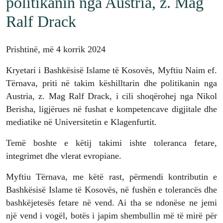
politikanin nga Austria, z. Mag
Ralf Drack
Prishtinë, më 4 korrik 2024
Kryetari i Bashkësisë Islame të Kosovës, Myftiu Naim ef.
Tërnava, priti në takim këshilltarin dhe politikanin nga
Austria, z. Mag Ralf Drack, i cili shoqërohej nga Nikol
Berisha, ligjërues në fushat e kompetencave digjitale dhe
mediatike në Universitetin e Klagenfurtit.
Temë boshte e këtij takimi ishte toleranca fetare,
integrimet dhe vlerat evropiane.
Myftiu Tërnava, me këtë rast, përmendi kontributin e
Bashkësisë Islame të Kosovës, në fushën e tolerancës dhe
bashkëjetesës fetare në vend. Ai tha se ndonëse ne jemi
një vend i vogël, botës i japim shembullin më të mirë për