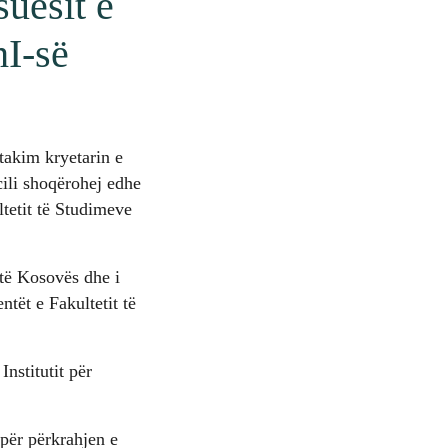
suesit e
hI-së
takim kryetarin e
cili shoqërohej edhe
ltetit të Studimeve
 të Kosovës dhe i
tët e Fakultetit të
Institutit për
 për përkrahjen e