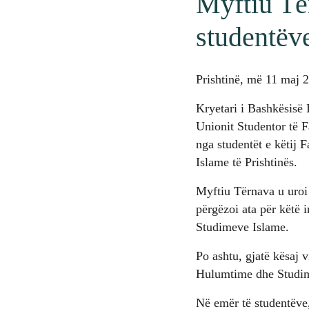
Myftiu Tër
studentëve
Prishtinë, më 11 maj 
Kryetari i Bashkësisë 
Unionit Studentor të F
nga studentët e këtij F
Islame të Prishtinës.
Myftiu Tërnava u uroi 
përgëzoi ata për këtë 
Studimeve Islame.
Po ashtu, gjatë kësaj v
Hulumtime dhe Studime
Në emër të studentëve,