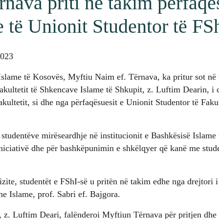
nava priti në takim përfaqë
 të Unionit Studentor të FS
2023
Islame të Kosovës, Myftiu Naim ef. Tërnava, ka pritur sot në 
akultetit të Shkencave Islame të Shkupit, z. Luftim Dearin, i 
akultetit, si dhe nga përfaqësuesit e Unionit Studentor të Faku
studentëve mirëseardhje në institucionit e Bashkësisë Islame
iniciativë dhe për bashkëpunimin e shkëlqyer që kanë me studen
izite, studentët e FShI-së u pritën në takim edhe nga drejtori i 
 Islame, prof. Sabri ef. Bajgora.
 z. Luftim Deari, falënderoi Myftiun Tërnava për pritjen dhe