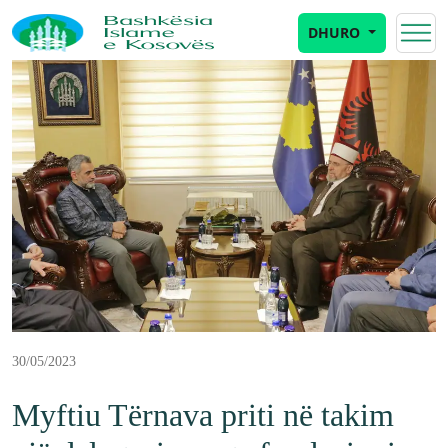
DHURO
30/05/2023
Myftiu Tërnava priti në takim