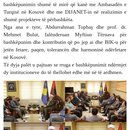
bashkëpunimin shumë të mirë që kanë me Ambasadën e
Turqisë në Kosovë dhe me DIJANET-in në realizimin e
shumë projekteve të përbashkëta.
Nga ana e tyre, Abdurrahman Topbaş dhe prof. dr.
Mehmet Bulut, falënderuan Myftiun Tërnava për
bashkëpunim dhe kontributin që po jep ai dhe BIK-u për
jetën fetare, paqen, tolerancën dhe harmoninë ndërfetare
në Kosovë.
Të dyja palët u pajtuan se rruga e bashkëpunimit ndërmjet
dy institucioneve do të thellohet edhe më në të ardhmen.