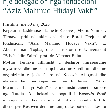
një delegacion nga fondacioni
“Aziz Mahmud Hüdayi Vakfı”
Prishtinë, më 30 maj 2023
Kryetari i Bashkësisë Islame të Kosovës, Myftiu Naim ef.
Tërnava, priti në takim anëtarin e Bordit Drejtues të
fondacionit “Aziz Mahmud Hüdayi Vakfı”, z.
Abdurrahman Topbaş dhe ish-rektorin e Universitetit
“Sabahaddin Zaim”, prof. dr. Mehmet Bulut.
Myftiu Tërnava fillimisht u dëshiroi mirëseardhje
mysafirëve dhe më pas i njohu ata me zhvillimin dhe me
organizimin e jetës fetare në Kosovë. Ai çmoi dhe
vlerësoi lart bashkëpunimin me fondacionin “Aziz
Mahmud Hüdayi Vakfı” dhe me institucionet arsimore
nga Turqia. Ai theksoi se populli i Kosovës është
mirënjohës për kontributin e shtetit dhe popullit turk të
dhënë për Kosovën deri më tani, duke potencuar kështu