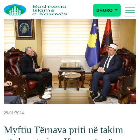
DHURO
29/01/2024
Myftiu Tërnava priti në takim