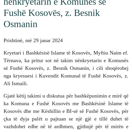
nënkryetarin e Komunës së
Fushë Kosovës, z. Besnik
Osmanin
Prishtinë, më 29 janar 2024
Kryetari i Bashkësisë Islame të Kosovës, Myftiu Naim ef.
Tërnava, ka pritur sot në takim nënkryetarin e Komunës
së Fushë Kosovës, z. Besnik Osmanin, i cili shoqërohej
nga kryesuesi i Kuvendit Komunal të Fushë Kosovës, z.
Ali Ismaili.
Gjatë këtij takimi u diskutua për bashkëpunimin e mirë që
ka Komuna e Fushë Kosovës me Bashkësinë Islame të
Kosovës dhe me Këshillin e BI-së së Fushë Kosovës, për
çka të dyja palët u pajtuan se një gjë e tillë duhet të
vazhdohet edhe në të ardhmen, gjithnjë për të mirën e