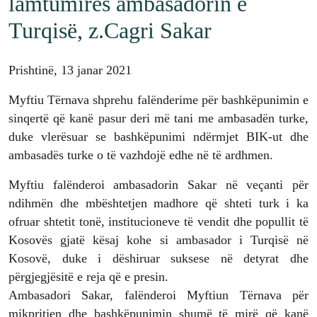
lamtumirës ambasadorin e
Turqisë, z.Cagri Sakar
Prishtinë, 13 janar 2021
Myftiu Tërnava shprehu falënderime për bashkëpunimin e
sinqertë që kanë pasur deri më tani me ambasadën turke,
duke vlerësuar se bashkëpunimi ndërmjet BIK-ut dhe
ambasadës turke o të vazhdojë edhe në të ardhmen.
Myftiu falënderoi ambasadorin Sakar në veçanti për
ndihmën dhe mbështetjen madhore që shteti turk i ka
ofruar shtetit tonë, institucioneve të vendit dhe popullit të
Kosovës gjatë kësaj kohe si ambasador i Turqisë në
Kosovë, duke i dëshiruar suksese në detyrat dhe
përgjegjësitë e reja që e presin.
Ambasadori Sakar, falënderoi Myftiun Tërnava për
mikpritjen dhe bashkëpunimin shumë të mirë që kanë