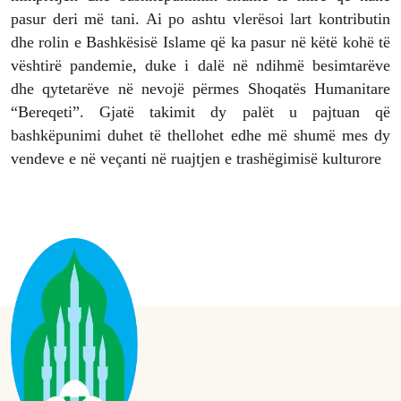
pasur deri më tani. Ai po ashtu vlerësoi lart kontributin
dhe rolin e Bashkësisë Islame që ka pasur në këtë kohë të
vështirë pandemie, duke i dalë në ndihmë besimtarëve
dhe qytetarëve në nevojë përmes Shoqatës Humanitare
“Bereqeti”. Gjatë takimit dy palët u pajtuan që
bashkëpunimi duhet të thellohet edhe më shumë mes dy
vendeve e në veçanti në ruajtjen e trashëgimisë kulturore