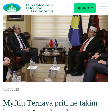
DHURO
13/01/2023
Myftiu Tërnava priti në takim