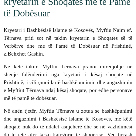
kryetarin e Shoqatës me të Pamë
të Dobësuar
Kryetari i Bashkësisë Islame të Kosovës, Myftiu Naim ef.
Tërnava priti sot në takim kryetarin e Shoqatës së të
Verbërve dhe me të Pamë të Dobësuar në Prishtinë,
z.Behxhet Gashin.
Në këtë takim Myftiu Tërnava pranoi mirënjohje në
shenjë falënderimi nga kryetari i kësaj shoqate në
Prishtinë, i cili çmoi lartë bashkëpunimin dhe angazhimin
e Myftiut Tërnava ndaj kësaj shoqate, por edhe personave
më të pamë të dobësuar.
Në anën tjetër, Myftiu Tërnava u zotua se bashkëpunimi
dhe angazhimi i Bashkësisë Islame të Kosovës, me këtë
shoqatë nuk do të ndalet asnjëherë dhe se në vazhdimësi
do të jetë afër kësaj kategorie të shoqërisë. Veç tjerash