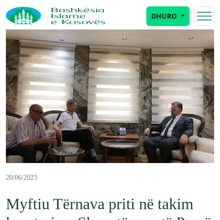
DHURO
20/06/2023
Myftiu Tërnava priti në takim