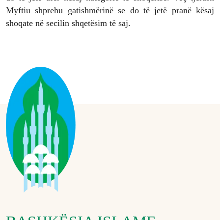
Myftiu shprehu gatishmërinë se do të jetë pranë kësaj
shoqate në secilin shqetësim të saj.