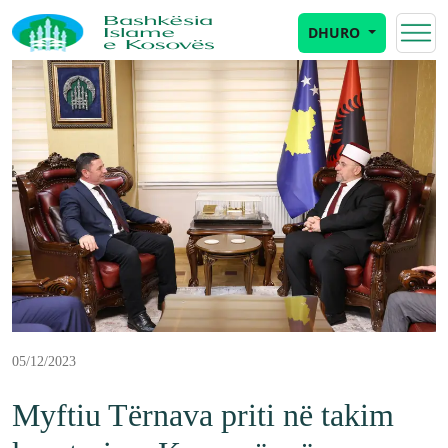
DHURO
05/12/2023
Myftiu Tërnava priti në takim