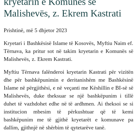
kryetarin e Komunës së
Malishevës, z. Ekrem Kastrati
Prishtinë, më 5 dhjetor 2023
Kryetari i Bashkësisë Islame të Kosovës, Myftiu Naim ef.
Tërnava, ka pritur sot në takim kryetarin e Komunës së
Malishevës, z. Ekrem Kastrati.
Myftiu Tërnava falënderoi kryetarin Kastrati për vizitën
dhe për bashkëpunimin e deritanishëm me Bashkësinë
Islame në përgjithësi, e në veçanti me Këshillin e BI-së së
Malishevës, duke theksuar se një bashkëpunim i tillë
duhet të vazhdohet edhe në të ardhmen. Ai theksoi se si
institucion mbesim të përkushtuar që të kemi
bashkëpunim me të gjithë kryetarët e komunave pa
dallim, gjithnjë në shërbim të qytetarëve tanë.