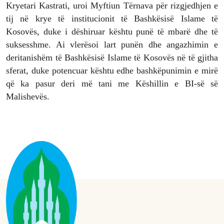
Kryetari Kastrati, uroi Myftiun Tërnava për rizgjedhjen e
tij në krye të institucionit të Bashkësisë Islame të
Kosovës, duke i dëshiruar kështu punë të mbarë dhe të
suksesshme. Ai vlerësoi lart punën dhe angazhimin e
deritanishëm të Bashkësisë Islame të Kosovës në të gjitha
sferat, duke potencuar kështu edhe bashkëpunimin e mirë
që ka pasur deri më tani me Këshillin e BI-së së
Malishevës.