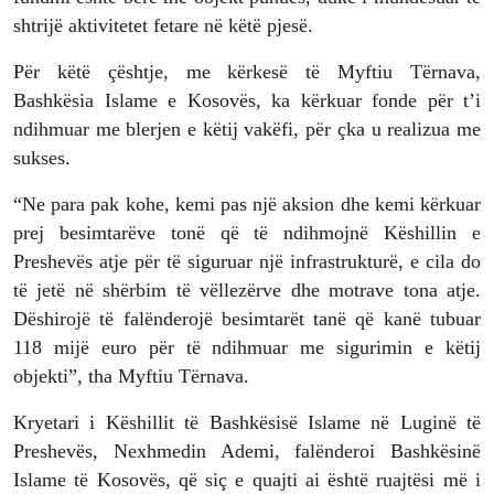
shtrijë aktivitetet fetare në këtë pjesë.
Për këtë çështje, me kërkesë të Myftiu Tërnava,
Bashkësia Islame e Kosovës, ka kërkuar fonde për t’i
ndihmuar me blerjen e këtij vakëfi, për çka u realizua me
sukses.
“Ne para pak kohe, kemi pas një aksion dhe kemi kërkuar
prej besimtarëve tonë që të ndihmojnë Këshillin e
Preshevës atje për të siguruar një infrastrukturë, e cila do
të jetë në shërbim të vëllezërve dhe motrave tona atje.
Dëshirojë të falënderojë besimtarët tanë që kanë tubuar
118 mijë euro për të ndihmuar me sigurimin e këtij
objekti”, tha Myftiu Tërnava.
Kryetari i Këshillit të Bashkësisë Islame në Luginë të
Preshevës, Nexhmedin Ademi, falënderoi Bashkësinë
Islame të Kosovës, që siç e quajti ai është ruajtësi më i