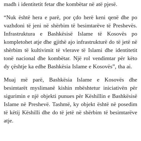
madh i identitetit fetar dhe kombëtar në atë pjesë.
“Nuk është hera e parë, por çdo herë keni qenë dhe po
vazhdoni të jeni në shërbim të besimtarëve të Preshevës.
Infrastruktura e Bashkësisë Islame të Kosovës po
kompletohet atje dhe gjithë ajo infrastrukturë do të jetë në
shërbim të kultivimit të vlerave të Islami dhe identitetit
tonë nacional dhe kombëtar. Një rol vendimtar për këto
dy çështje ka edhe Bashkësia Islame e Kosovës”, tha ai.
Muaj më parë, Bashkësia Islame e Kosovës dhe
besimtarët myslimanë kishin mbështetur iniciativën për
sigurimin e një objekti punues për Këshillin e Bashkësisë
Islame në Preshevë. Tashmë, ky objekt është në posedim
të këtij Këshilli dhe do të jetë në shërbim të besimtarëve
atje.