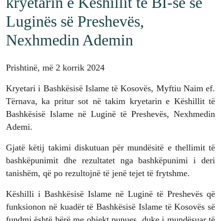
kryetarin e Këshillit të BI-së së
Luginës së Preshevës,
Nexhmedin Ademin
Prishtinë, më 2 korrik 2024
Kryetari i Bashkësisë Islame të Kosovës, Myftiu Naim ef.
Tërnava, ka pritur sot në takim kryetarin e Këshillit të
Bashkësisë Islame në Luginë të Preshevës, Nexhmedin
Ademi.
Gjatë këtij takimi diskutuan për mundësitë e thellimit të
bashkëpunimit dhe rezultatet nga bashkëpunimi i deri
tanishëm, që po rezultojnë të jenë tejet të frytshme.
Këshilli i Bashkësisë Islame në Luginë të Preshevës që
funksionon në kuadër të Bashkësisë Islame të Kosovës së
fundmi është bërë me objekt punues, duke i mundësuar të