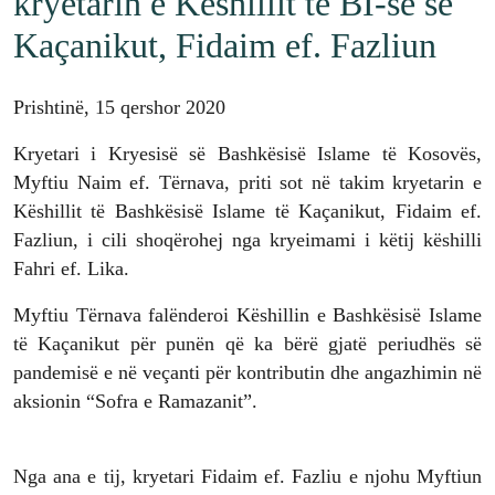
kryetarin e Këshillit të BI-së së
Kaçanikut, Fidaim ef. Fazliun
Prishtinë, 15 qershor 2020
Kryetari i Kryesisë së Bashkësisë Islame të Kosovës,
Myftiu Naim ef. Tërnava, priti sot në takim kryetarin e
Këshillit të Bashkësisë Islame të Kaçanikut, Fidaim ef.
Fazliun, i cili shoqërohej nga kryeimami i këtij këshilli
Fahri ef. Lika.
Myftiu Tërnava falënderoi Këshillin e Bashkësisë Islame
të Kaçanikut për punën që ka bërë gjatë periudhës së
pandemisë e në veçanti për kontributin dhe angazhimin në
aksionin “Sofra e Ramazanit”.
Nga ana e tij, kryetari Fidaim ef. Fazliu e njohu Myftiun