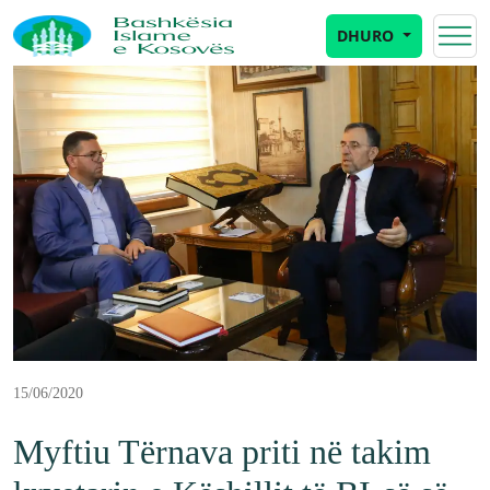
DHURO
15/06/2020
Myftiu Tërnava priti në takim