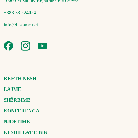
10000 Prishtinë, Republika e Kosovës
+383 38 224024
info@bislame.net
RRETH NESH
LAJME
SHËRBIME
KONFERENCA
NJOFTIME
KËSHILLAT E BIK