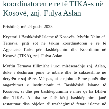
koordinatoren e re të TIKA-s në
Kosovë, znj. Fulya Aslan
Prishtinë, më 24 gusht 2023
Kryetari i Bashkësisë Islame të Kosovës, Myftiu Naim ef.
Tërnava, priti sot në takim koordinatoren e re të
Agjencisë Turke për Bashkëpunim dhe Koordinim në
Kosovë (TIKA), znj. Fulya Aslan.
Myftiu Tërnava fillimisht i uroi mirëseardhje znj. Aslan,
duke i dëshiruar punë të mbarë dhe të suksesshme në
detyrën e saj të re. Më pas, ai e njohu atë me punët dhe
angazhimet e institucionit të Bashkësisë Islame të
Kosovës, si dhe për bashkëpunimin e mirë që ka BIK-u
dhe TIKA. Ai tha se falë këtij bashkëpunimi janë
restauruar disa objekte të trashëgimisë fetare islame në