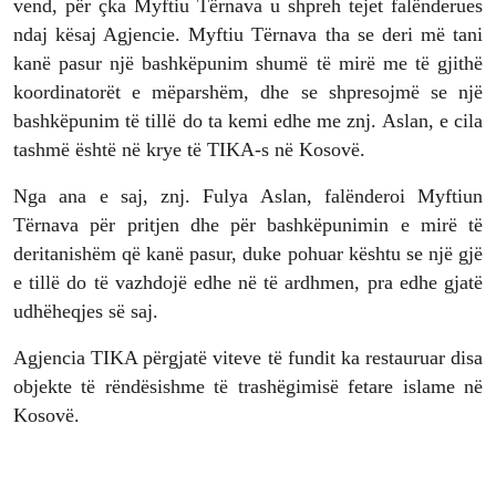
vend, për çka Myftiu Tërnava u shpreh tejet falënderues
ndaj kësaj Agjencie. Myftiu Tërnava tha se deri më tani
kanë pasur një bashkëpunim shumë të mirë me të gjithë
koordinatorët e mëparshëm, dhe se shpresojmë se një
bashkëpunim të tillë do ta kemi edhe me znj. Aslan, e cila
tashmë është në krye të TIKA-s në Kosovë.
Nga ana e saj, znj. Fulya Aslan, falënderoi Myftiun
Tërnava për pritjen dhe për bashkëpunimin e mirë të
deritanishëm që kanë pasur, duke pohuar kështu se një gjë
e tillë do të vazhdojë edhe në të ardhmen, pra edhe gjatë
udhëheqjes së saj.
Agjencia TIKA përgjatë viteve të fundit ka restauruar disa
objekte të rëndësishme të trashëgimisë fetare islame në
Kosovë.