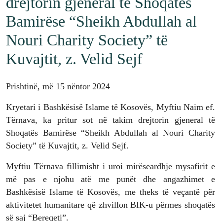
drejtorin gjeneral të Shoqatës
Bamirëse “Sheikh Abdullah al
Nouri Charity Society” të
Kuvajtit, z. Velid Sejf
Prishtinë, më 15 nëntor 2024
Kryetari i Bashkësisë Islame të Kosovës, Myftiu Naim ef.
Tërnava, ka pritur sot në takim drejtorin gjeneral të
Shoqatës Bamirëse “Sheikh Abdullah al Nouri Charity
Society” të Kuvajtit, z. Velid Sejf.
Myftiu Tërnava fillimisht i uroi mirëseardhje mysafirit e
më pas e njohu atë me punët dhe angazhimet e
Bashkësisë Islame të Kosovës, me theks të veçantë për
aktivitetet humanitare që zhvillon BIK-u përmes shoqatës
së saj “Bereqeti”.