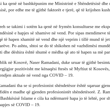
 ka qenë në bashkëpunim me Ministrinë e Shëndetësisë dhe m
së, por edhe me të gjithë faktorët e tjerë, që të krijohen kush
reh se takimi i sotëm ka qenë në frymën konsultuese me ekspe
dësinë e hapjes së xhamive në vend. Por sipas mendimeve të
që të hapen xhamitë në vend dhe një veprim i tillë mund të je
arëve. Po ashtu, shtoi se do të shikohen në vazhdimësi mundë
ti dhe dëshira është shumë e mëdha që ato të hapen sa më par
ublik në Kosovë, Naser Ramadani, duke uruar të gjithë besimt
përgjigjur pozitivisht me kënaqësi ftesës së Myftiut të Kosovës
gjendjen aktuale në vend nga COVID – 19.
 Ramadani tha se si profesionist shëndetësor është sqaruar gje
sfidën e madhe që gjenden profesionistët shëndetësorë. Z. Ra
j Bashkësisë Islame e cila ka ndërmarrë hapa jo të lehtë, por
hapjes së COVID – 19.