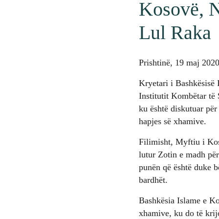
Kosovë, N
Lul Raka
Prishtinë, 19 maj 202
Kryetari i Bashkësisë 
Institutit Kombëtar t
ku është diskutuar pë
hapjes së xhamive.
Filimisht, Myftiu i Ko
lutur Zotin e madh për
punën që është duke bë
bardhët.
Bashkësia Islame e Kos
xhamive, ku do të krij