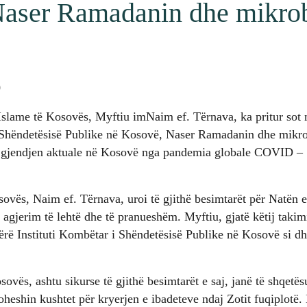
aser Ramadanin dhe mikrob
0
Islame të Kosovës, Myftiu imNaim ef. Tërnava, ka pritur sot n
ë Shëndetësisë Publike në Kosovë, Naser Ramadanin dhe mikr
r gjendjen aktuale në Kosovë nga pandemia globale COVID –
sovës, Naim ef. Tërnava, uroi të gjithë besimtarët për Natën 
 agjerim të lehtë dhe të pranueshëm. Myftiu, gjatë këtij takim
rë Instituti Kombëtar i Shëndetësisë Publike në Kosovë si dhe
ovës, ashtu sikurse të gjithë besimtarët e saj, janë të shqetës
oheshin kushtet për kryerjen e ibadeteve ndaj Zotit fuqiplotë.