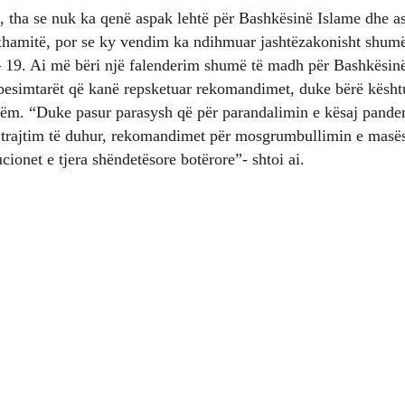
uti, tha se nuk ka qenë aspak lehtë për Bashkësinë Islame dhe as
xhamitë, por se ky vendim ka ndihmuar jashtëzakonisht shum
19. Ai më bëri një falenderim shumë të madh për Bashkësinë
ë besimtarët që kanë repsketuar rekomandimet, duke bërë kësh
ëm. “Duke pasur parasysh që për parandalimin e kësaj pande
 trajtim të duhur, rekomandimet për mosgrumbullimin e masës
cionet e tjera shëndetësore botërore”- shtoi ai.