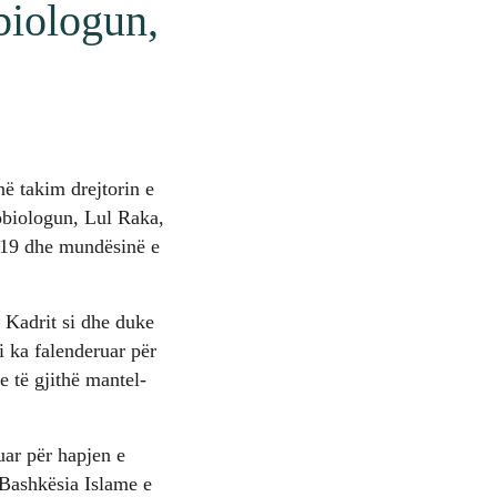
iologun,
ë takim drejtorin e
obiologun, Lul Raka,
 19 dhe mundësinë e
e Kadrit si dhe duke
i ka falenderuar për
 të gjithë mantel-
uar për hapjen e
 Bashkësia Islame e