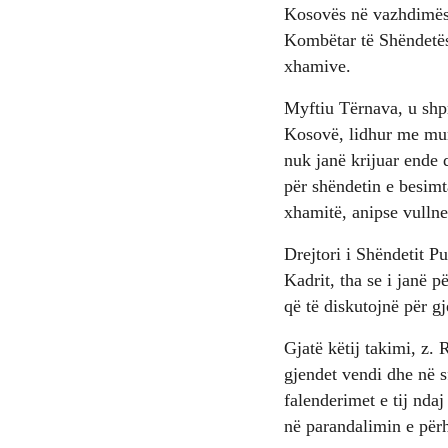
Kosovës në vazhdimësi
Kombëtar të Shëndetësi
xhamive.
Myftiu Tërnava, u shp
Kosovë, lidhur me mun
nuk janë krijuar ende 
për shëndetin e besimt
xhamitë, anipse vullne
Drejtori i Shëndetit P
Kadrit, tha se i janë 
që të diskutojnë për 
Gjatë këtij takimi, z.
gjendet vendi dhe në 
falenderimet e tij nda
në parandalimin e për