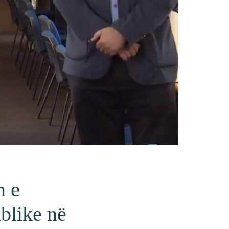
n e
ublike në