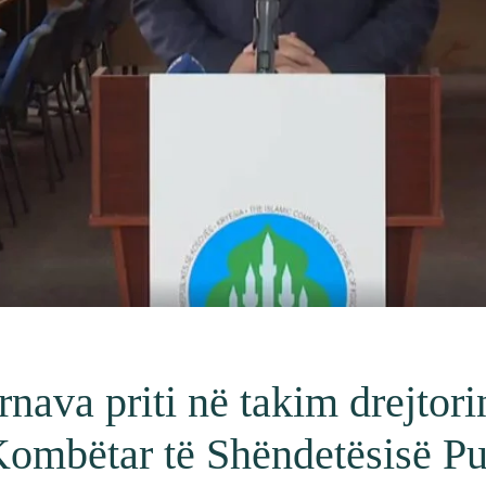
nava priti në takim drejtori
 Kombëtar të Shëndetësisë P