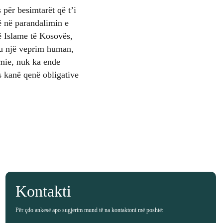
 për besimtarët që t’i
ë në parandalimin e
 Islame të Kosovës,
tu një veprim human,
mie, nuk ka ende
 kanë qenë obligative
Kontakti
Për çdo ankesë apo sugjerim mund të na kontaktoni më poshtë: