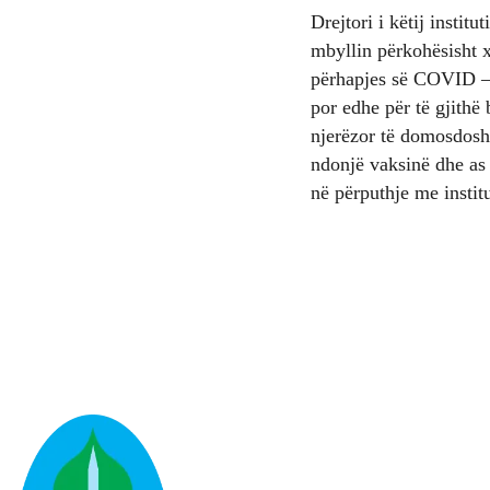
Drejtori i këtij instit
mbyllin përkohësisht 
përhapjes së COVID – 
por edhe për të gjith
njerëzor të domosdosh
ndonjë vaksinë dhe as
në përputhje me institu