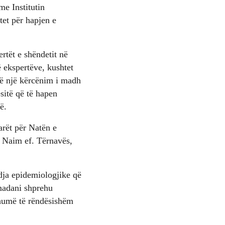
e Institutin
tet për hapjen e
rtët e shëndetit në
 ekspertëve, kushtet
të një kërcënim i madh
sitë që të hapen
ë.
arët për Natën e
, Naim ef. Tërnavës,
ndja epidemiologjike që
madani shprehu
 shumë të rëndësishëm