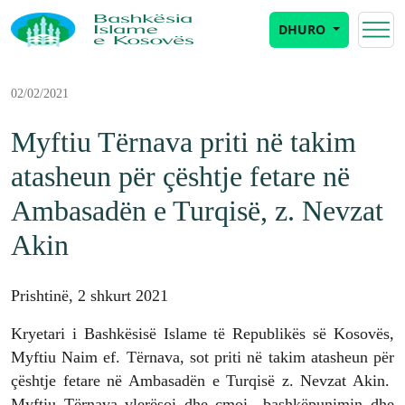
DHURO
02/02/2021
Myftiu Tërnava priti në takim
atasheun për çështje fetare në
Ambasadën e Turqisë, z. Nevzat
Akin
Prishtinë, 2 shkurt 2021
Kryetari i Bashkësisë Islame të Republikës së Kosovës,
Myftiu Naim ef. Tërnava, sot priti në takim atasheun për
çështje fetare në Ambasadën e Turqisë z. Nevzat Akin.
Myftiu Tërnava vlerësoi dhe çmoi bashkëpunimin dhe