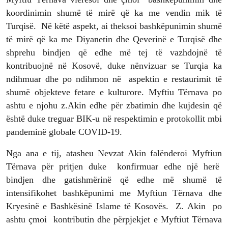
koordinimin shumë të mirë që ka me vendin mik të
Turqisë. Në këtë aspekt, ai theksoi bashkëpunimin shumë
të mirë që ka me Diyanetin dhe Qeverinë e Turqisë dhe
shprehu bindjen që edhe më tej të vazhdojnë të
kontribuojnë në Kosovë, duke nënvizuar se Turqia ka
ndihmuar dhe po ndihmon në aspektin e restaurimit të
shumë objekteve fetare e kulturore. Myftiu Tërnava po
ashtu e njohu z.Akin edhe për zbatimin dhe kujdesin që
është duke treguar BIK-u në respektimin e protokollit mbi
pandeminë globale COVID-19.
Nga ana e tij, atasheu Nevzat Akin falënderoi Myftiun
Tërnava për pritjen duke konfirmuar edhe një herë
bindjen dhe gatishmërinë që edhe më shumë të
intensifikohet bashkëpunimi me Myftiun Tërnava dhe
Kryesinë e Bashkësinë Islame të Kosovës. Z. Akin po
ashtu çmoi kontributin dhe përpjekjet e Myftiut Tërnava