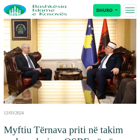
DHURO
12/03/2024
Myftiu Tërnava priti në takim