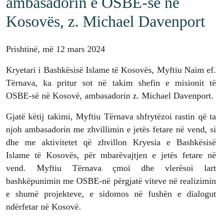
ambasadorin e OSBE-së në
Kosovës, z. Michael Davenport
Prishtinë, më 12 mars 2024
Kryetari i Bashkësisë Islame të Kosovës, Myftiu Naim ef.
Tërnava, ka pritur sot në takim shefin e misionit të
OSBE-së në Kosovë, ambasadorin z. Michael Davenport.
Gjatë këtij takimi, Myftiu Tërnava shfrytëzoi rastin që ta
njoh ambasadorin me zhvillimin e jetës fetare në vend, si
dhe me aktivitetet që zhvillon Kryesia e Bashkësisë
Islame të Kosovës, për mbarëvajtjen e jetës fetare në
vend. Myftiu Tërnava çmoi dhe vlerësoi lart
bashkëpunimin me OSBE-në përgjatë viteve në realizimin
e shumë projekteve, e sidomos në fushën e dialogut
ndërfetar në Kosovë.