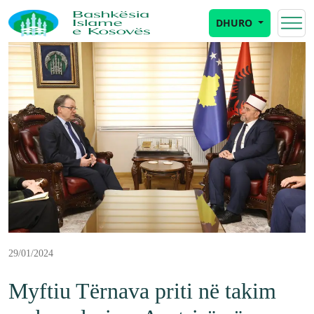
DHURO
29/01/2024
Myftiu Tërnava priti në takim