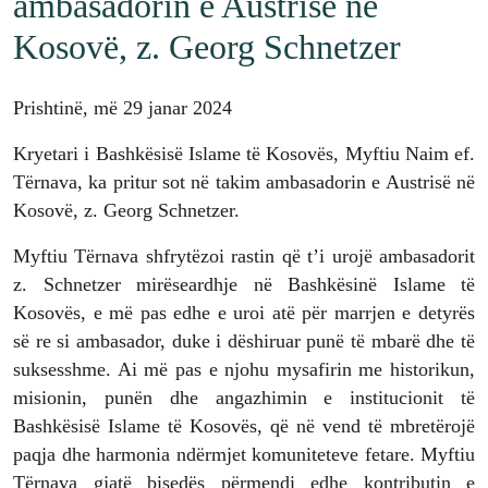
ambasadorin e Austrisë në
Kosovë, z. Georg Schnetzer
Prishtinë, më 29 janar 2024
Kryetari i Bashkësisë Islame të Kosovës, Myftiu Naim ef.
Tërnava, ka pritur sot në takim ambasadorin e Austrisë në
Kosovë, z. Georg Schnetzer.
Myftiu Tërnava shfrytëzoi rastin që t’i urojë ambasadorit
z. Schnetzer mirëseardhje në Bashkësinë Islame të
Kosovës, e më pas edhe e uroi atë për marrjen e detyrës
së re si ambasador, duke i dëshiruar punë të mbarë dhe të
suksesshme. Ai më pas e njohu mysafirin me historikun,
misionin, punën dhe angazhimin e institucionit të
Bashkësisë Islame të Kosovës, që në vend të mbretërojë
paqja dhe harmonia ndërmjet komuniteteve fetare. Myftiu
Tërnava gjatë bisedës përmendi edhe kontributin e