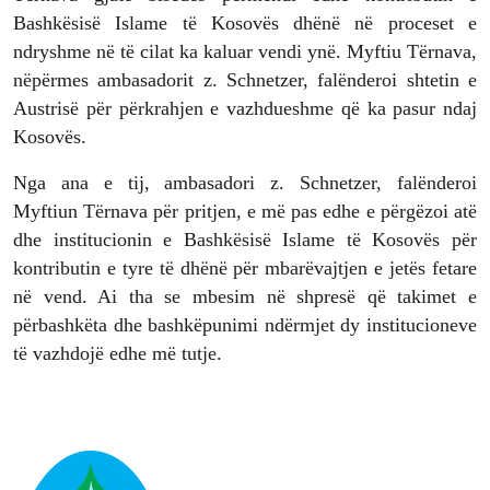
Bashkësisë Islame të Kosovës dhënë në proceset e
ndryshme në të cilat ka kaluar vendi ynë. Myftiu Tërnava,
nëpërmes ambasadorit z. Schnetzer, falënderoi shtetin e
Austrisë për përkrahjen e vazhdueshme që ka pasur ndaj
Kosovës.
Nga ana e tij, ambasadori z. Schnetzer, falënderoi
Myftiun Tërnava për pritjen, e më pas edhe e përgëzoi atë
dhe institucionin e Bashkësisë Islame të Kosovës për
kontributin e tyre të dhënë për mbarëvajtjen e jetës fetare
në vend. Ai tha se mbesim në shpresë që takimet e
përbashkëta dhe bashkëpunimi ndërmjet dy institucioneve
të vazhdojë edhe më tutje.