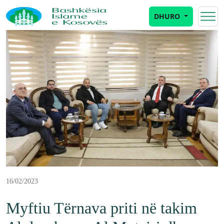
DHURO
16/02/2023
Myftiu Tërnava priti në takim