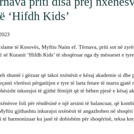
nava priti disa prej nxënësv
 ‘Hifdh Kids’
 2023
Islame të Kosovës, Myftiu Naim ef. Tërnava, priti sot në zyrën 
 së Kuranit ‘Hifdh Kids’ të shoqëruar nga dy mësueset e tyre
h shumë i gëzuar që takoi nxënësit e kësaj akademie si dhe p
çanti vlerësoi përgatitjen e tyre të larta fetare të marra gjat
hësisht inkurajoi të gjithë fëmijët që të bëhen pjesë e kësaj 
ënësve foli për rëndësinë e një arsimi të balancuar, që komb
Myftiu gjithashtu inkurajoi nxënësit të angazhohen në shoqër
i të harmonizuar ku janë të dobishëm për shoqërinë, teksa kre