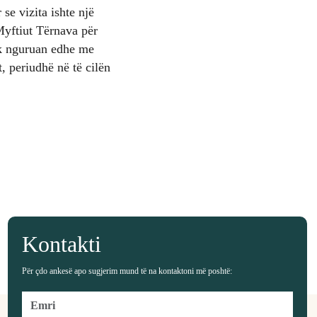
 se vizita ishte një
Myftiut Tërnava për
uk nguruan edhe me
, periudhë në të cilën
Kontakti
Për çdo ankesë apo sugjerim mund të na kontaktoni më poshtë: