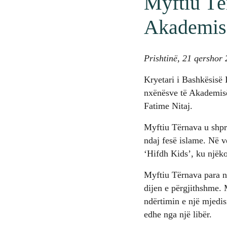
Myftiu Tër
Akademisë
Prishtinë, 21 qershor
Kryetari i Bashkësisë 
nxënësve të Akademisë
Fatime Nitaj.
Myftiu Tërnava u shpre
ndaj fesë islame. Në ve
‘Hifdh Kids’, ku njëko
Myftiu Tërnava para nx
dijen e përgjithshme. 
ndërtimin e një mjedis
edhe nga një libër.