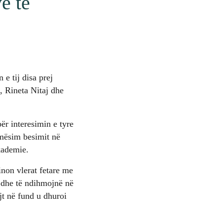
e të
e tij disa prej
, Rineta Nitaj dhe
ër interesimin e tyre
ë mësim
besimit në
akademie.
inon vlerat fetare me
i dhe të ndihmojnë në
jt në fund u dhuroi