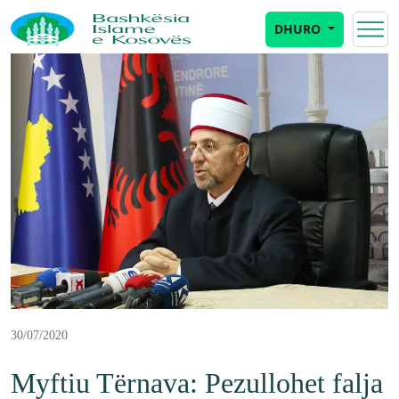
DHURO
30/07/2020
Myftiu Tërnava: Pezullohet falja