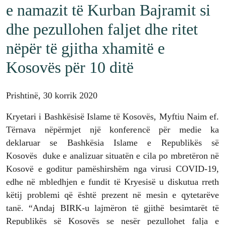
e namazit të Kurban Bajramit si
dhe pezullohen faljet dhe ritet
nëpër të gjitha xhamitë e
Kosovës për 10 ditë
Prishtinë, 30 korrik 2020
Kryetari i Bashkësisë Islame të Kosovës, Myftiu Naim ef.
Tërnava nëpërmjet një konferencë për medie ka
deklaruar se Bashkësia Islame e Republikës së
Kosovës duke e analizuar situatën e cila po mbretëron në
Kosovë e goditur pamëshirshëm nga virusi COVID-19,
edhe në mbledhjen e fundit të Kryesisë u diskutua rreth
këtij problemi që është prezent në mesin e qytetarëve
tanë. “Andaj BIRK-u lajmëron të gjithë besimtarët të
Republikës së Kosovës se nesër pezullohet falja e