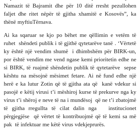
Namazit të Bajramit dhe për 10 ditë rresht pezullohen
faljet dhe ritet nëpër të gjitha xhamitë e Kosovës”, ka
thënë myftiuTërnava.
Ai ka sqaruar se kjo po bëhet me qëllimin e vetëm të
ruhet shëndeti publik i të gjithë qytetarëve tanë . ‘Vërtetë
ky është një vendim shumë i dhimbshëm për BIRK-un,
por është vendim me vend ngase kemi prioritetin edhe ne
si BIRK, të ruajmë shëndetin publik të qytetarëve sepse
kështu na mësojnë mësimet fetare. Ai në fund edhe një
herë e ka lutur Zotin që të gjitha ata që kanë vdekur si
pasojë e këtij virusi t’i mëshiroj kurse të prekurve nga ky
virus t’i shëroj e neve të na i mundësoj që ne t’i zbatojmë
të gjitha rregullta të cilat dalin nga institucionet
përgjegjëse që vërtet të kontribuojmë që të kemi sa më
pak të infektuar me këtë virus vdekjeprurës.