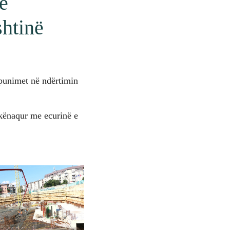
ë
htinë
 punimet në ndërtimin
 kënaqur me ecurinë e