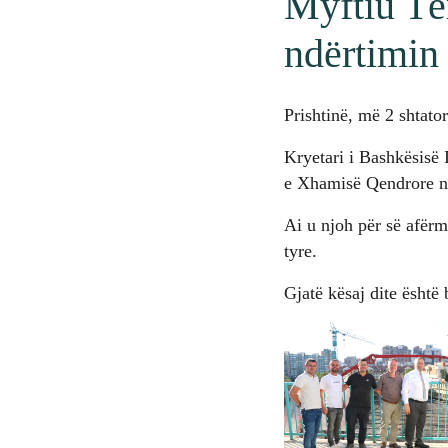
Myftiu Të
ndërtimin
Prishtinë, më 2 shtato
Kryetari i Bashkësisë
e Xhamisë Qendrore në
Ai u njoh për së afërm
tyre.
Gjatë kësaj dite është 