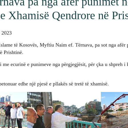
rnava pa nga afër punimet n
 e Xhamisë Qendrore në Pris
r 2023
 Islame të Kosovës, Myftiu Naim ef. Tërnava, pa sot nga afër
 Prishtinë.
i me ecurinë e punimeve nga përgjegjësit, për çka u shpreh i
betonuar edhe një pjesë e pllakës së tretë të xhamisë.