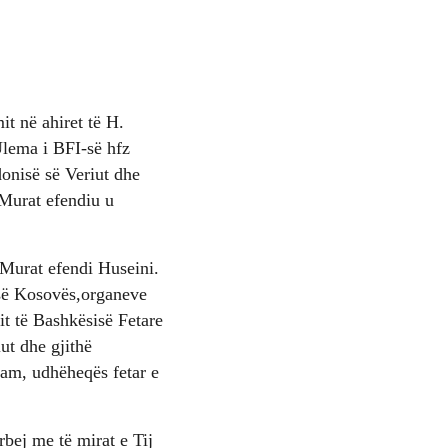
t në ahiret të H.
Ulema i BFI-së hfz
onisë së Veriut dhe
 Murat efendiu u
 Murat efendi Huseini.
 së Kosovës,organeve
it të Bashkësisë Fetare
ut dhe gjithë
mam, udhëheqës fetar e
bej me të mirat e Tij