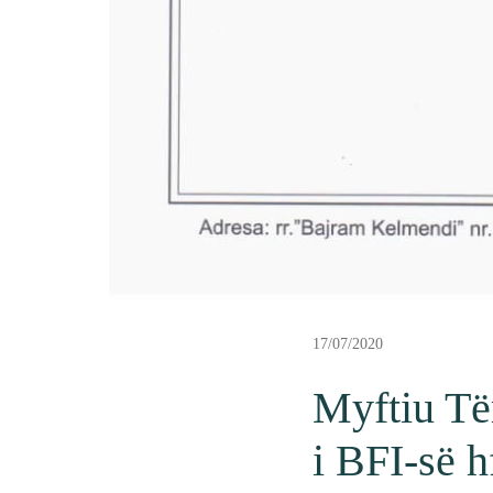
17/07/2020
Myftiu Të
i BFI-së h