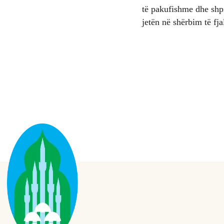
të pakufishme dhe shpi
jetën në shërbim të fja