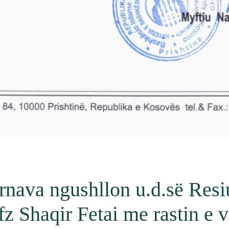
rnava ngushllon u.d.së Res
fz Shaqir Fetai me rastin e 