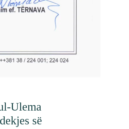
iul-Ulema
vdekjes së