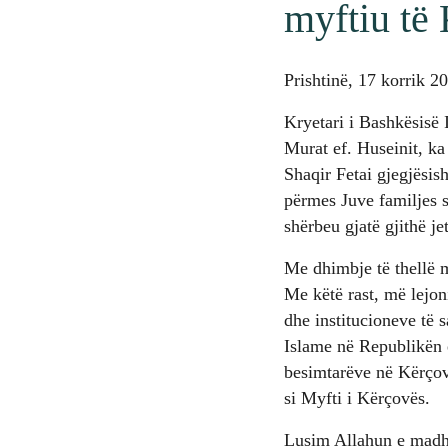
myftiu të
Prishtinë, 17 korrik 2
Kryetari i Bashkësisë 
Murat ef. Huseinit, ka
Shaqir Fetai gjegjësis
përmes Juve familjes 
shërbeu gjatë gjithë j
Me dhimbje të thellë 
Me këtë rast, më lejo
dhe institucioneve të s
Islame në Republikën 
besimtarëve në Kërçovë
si Myfti i Kërçovës.
Lusim Allahun e madhë