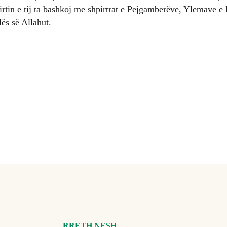
rtin e tij ta bashkoj me shpirtrat e Pejgamberëve, Ylemave e
lës së Allahut.
RRETH NESH