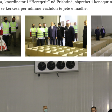
koordinator i “Bereqetit” në Prishtinë, shprehet i kenaqur me
ë se kërkesa për ndihmë vazhdon të jetë e madhe.