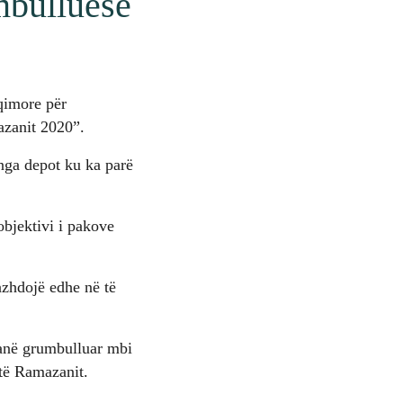
mbulluese
qimore për
azanit 2020”.
nga depot ku ka parë
objektivi i pakove
azhdojë edhe në të
janë grumbulluar mbi
të Ramazanit.