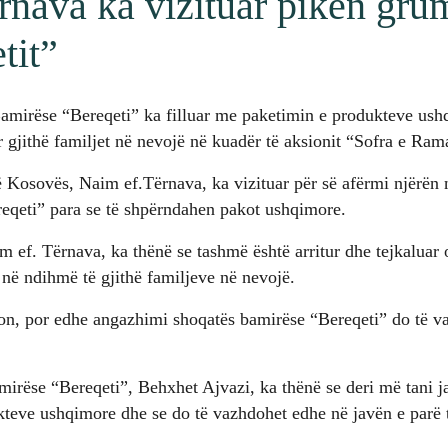
rnava ka vizituar pikën gru
tit”
mirëse “Bereqeti” ka filluar me paketimin e produkteve ush
r gjithë familjet në nevojë në kuadër të aksionit “Sofra e Ram
 Kosovës, Naim ef.Tërnava, ka vizituar për së afërmi njërën 
eqeti” para se të shpërndahen pakot ushqimore.
 ef. Tërnava, ka thënë se tashmë është arritur dhe tejkaluar 
 në ndihmë të gjithë familjeve në nevojë.
ion, por edhe angazhimi shoqatës bamirëse “Bereqeti” do të v
mirëse “Bereqeti”, Behxhet Ajvazi, ka thënë se deri më tani 
kteve ushqimore dhe se do të vazhdohet edhe në javën e parë 