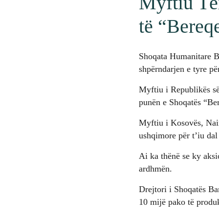
Myftiu Të
të “Bereqe
Shoqata Humanitare Ba
shpërndarjen e tyre pë
Myftiu i Republikës së
punën e Shoqatës “Ber
Myftiu i Kosovës, Naim
ushqimore për t’iu dal
Ai ka thënë se ky aks
ardhmën.
Drejtori i Shoqatës Ba
10 mijë pako të produ