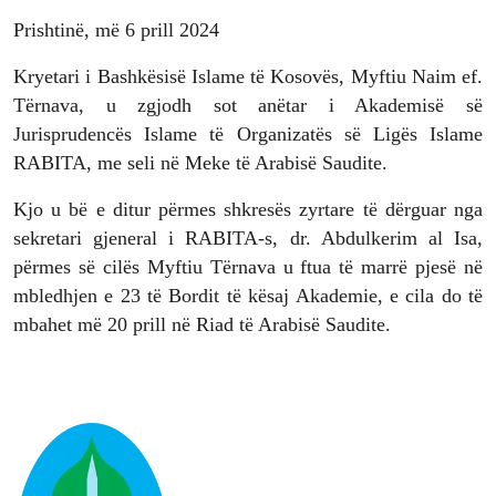
Prishtinë, më 6 prill 2024
Kryetari i Bashkësisë Islame të Kosovës, Myftiu Naim ef.
Tërnava, u zgjodh sot anëtar i Akademisë së
Jurisprudencës Islame të Organizatës së Ligës Islame
RABITA, me seli në Meke të Arabisë Saudite.
Kjo u bë e ditur përmes shkresës zyrtare të dërguar nga
sekretari gjeneral i RABITA-s, dr. Abdulkerim al Isa,
përmes së cilës Myftiu Tërnava u ftua të marrë pjesë në
mbledhjen e 23 të Bordit të kësaj Akademie, e cila do të
mbahet më 20 prill në Riad të Arabisë Saudite.