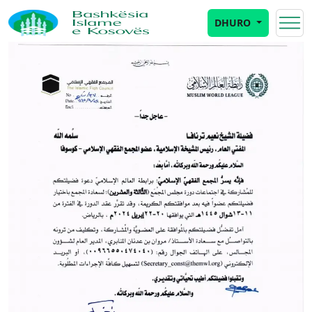
DHURO