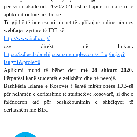
për vitin akademik 2020/2021 është hapur forma e re e
aplikimit online për bursë.
Të gjithë të interesuarit duhet të aplikojnë online përmes
webfaqes zyrtare të IDB-së:
http://www.isdb.org/
ose direkt në linkun:
https://isdbscholarships.smartsimple.com/s_Login.jsp?
lang=1&prole=0
Aplikimi mund të bëhet deri
më 28 shkurt 2020
.
Përparësi kanë studentët e zellshëm dhe në nevojë.
Bashkësia Islame e Kosovës i është mirënjohëse IDB-së
për ndihmën e deritashme të studnetëve kosovarë, si dhe e
falënderon atë për bashkëpunimin e shkëlqyer të
deritashëm me BIK.