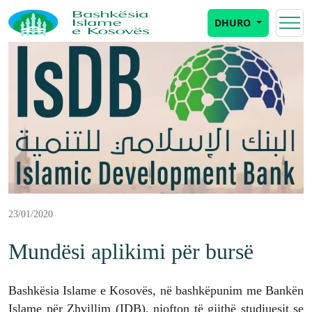
DHURO
23/01/2020
Mundësi aplikimi për bursë
Bashkësia Islame e Kosovës, në bashkëpunim me Bankën
Islame për Zhvillim (IDB), njofton të gjithë studiuesit se