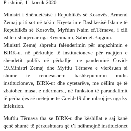
Prishtinë, 11 korrik 2020
Ministri i Shëndetësisë i Republikës së Kosovës, Armend
Zemaj priti sot në takim Kryetarin e Bashkësisë Islame të
Republikës së Kosovës, Myftiun Naim ef.Tërnava, i cili
ishte i shoqëruar nga Kryeimami, Sabri ef.Bajgora.
Ministri Zemaj shprehu falënderimin për angazhimin e
BIRK-ut në përkrahje të institucioneve për ruajtjen e
shëndetit publik në përballje me pandeminë Covid-
19.Ministri Zemaj dhe Myftiu Tërnava e vlerësuan si
shumë të rëndësishëm bashkëpunimin midis
institucioneve, BIRK-ut dhe qytetarëve, me qëllim që të
zbatohen masat e ndërmarra, në funksion të parandalimit
të përhapjes së mëtejme të Covid-19 dhe mbrojtjes nga ky
infeksion.
Muftiu Tërnava tha se BIRK-u dhe këshillat e saj kanë
qenë shumë të përkushtuara që t’i ndihmojnë institucionet