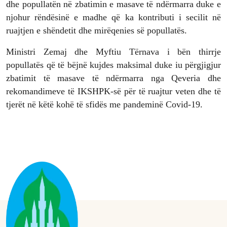
dhe popullatën në zbatimin e masave të ndërmarra duke e
njohur rëndësinë e madhe që ka kontributi i secilit në
ruajtjen e shëndetit dhe mirëqenies së popullatës.
Ministri Zemaj dhe Myftiu Tërnava i bën thirrje
popullatës që të bëjnë kujdes maksimal duke iu përgjigjur
zbatimit të masave të ndërmarra nga Qeveria dhe
rekomandimeve të IKSHPK-së për të ruajtur veten dhe të
tjerët në këtë kohë të sfidës me pandeminë Covid-19.