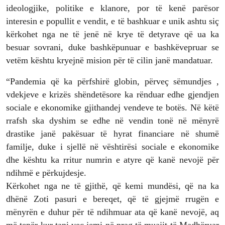
ideologjike, politike e klanore, por të kenë parësor
interesin e popullit e vendit, e të bashkuar e unik ashtu siç
kërkohet nga ne të jenë në krye të detyrave që ua ka
besuar sovrani, duke bashkëpunuar e bashkëvepruar se
vetëm kështu kryejnë mision për të cilin janë mandatuar.
“Pandemia që ka përfshirë globin, përveç sëmundjes ,
vdekjeve e krizës shëndetësore ka rënduar edhe gjendjen
sociale e ekonomike gjithandej vendeve te botës. Në këtë
rrafsh ska dyshim se edhe në vendin tonë në mënyrë
drastike janë pakësuar të hyrat financiare në shumë
familje, duke i sjellë në vështirësi sociale e ekonomike
dhe kështu ka rritur numrin e atyre që kanë nevojë për
ndihmë e përkujdesje.
Kërkohet nga ne të gjithë, që kemi mundësi, që na ka
dhënë Zoti pasuri e bereqet, që të gjejmë rrugën e
mënyrën e duhur për të ndihmuar ata që kanë nevojë, aq
më tepër kur tani veç jemi në prag të muajit të Madhëruar