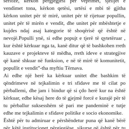
serioze, kërkon përgjegjësi për veprimet, sjelljet e
vendimet tona, kërkon qetësi, urtësi e mbi të gjitha
kërkon unitet për të mirë, unitet për të rijetuar popullin,
unitet për të mirën e vendit, dhe unitet për mbështetje e
kujdes ndaj asaj kategorie të shoqërisë që është në
nevojë.Populli ynë, si edhe popujt e tjerë të qytetëruar ,
kur është kërkuar nga ta, kanë ditur që të bashkohen rreth
kauzave e projekteve të mëdha, rreth ideve e strategjive
që kanë shkuar në funksion, e në të mirë të komunitetit,
popullit e vendit”-tha myftiu Tërnava.
Ai edhe një herë ka kërkuar unitet dhe bashkim të
qëndrimeve në tejkalimin e tri sfidave me të cilat po
përballemi, dhe jam i bindur që si çdo herë kur na është
kërkuar, edhe kësaj here do të gjejmë forcë e kurajë për të
tu përballur suksesshëm së pari me pandeminë e tutje
edhe me tejkalimin e sfidave politike e socio ekonomike.
Është për tu admiruar e përshëndetur puna që kanë bërë
për këtë institucionet përgjegjëse, sikurse që është për tu