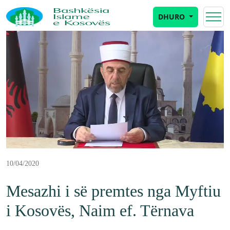
DHURO
10/04/2020
Mesazhi i së premtes nga Myftiu
i Kosovës, Naim ef. Tërnava