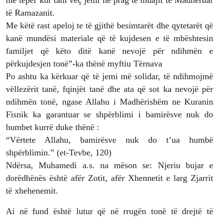
të Ramazanit.
Me këtë rast apeloj te të gjithë besimtarët dhe qytetarët që
kanë mundësi materiale që të kujdesen e të mbështesin
familjet që këto ditë kanë nevojë për ndihmën e
përkujdesjen tonë”-ka thënë myftiu Tërnava
Po ashtu ka kërkuar që të jemi më solidar, të ndihmojmë
vëllezërit tanë, fqinjët tanë dhe ata që sot ka nevojë për
ndihmën tonë, ngase Allahu i Madhërishëm ne Kuranin
Fisnik ka garantuar se shpërblimi i bamirësve nuk do
humbet kurrë duke thënë :
“Vërtete Allahu, bamirësve nuk do t’ua humbë
shpërblimin.” (et-Tevbe, 120)
Ndërsa, Muhamedi a.s. na mëson se: Njeriu bujar e
dorëdhënës është afër Zotit, afër Xhennetit e larg Zjarrit
të xhehenemit.
Ai në fund është lutur që në rrugën tonë të drejtë të