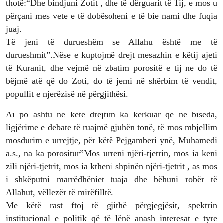
thotë:“Dhe bindjuni Zotit , dhe të dërguarit të Tij, e mos u
përçani mes vete e të dobësoheni e të bie nami dhe fuqia
juaj.
Të jeni të durueshëm se Allahu është me të
durueshmit”.Nëse e kuptojmë drejt mesazhin e këtij ajeti
të Kuranit, dhe vejmë në zbatim porositë e tij ne do të
bëjmë atë që do Zoti, do të jemi në shërbim të vendit,
popullit e njerëzisë në përgjithësi.
Ai po ashtu në këtë drejtim ka kërkuar që në biseda,
ligjërime e debate të ruajmë gjuhën tonë, të mos mbjellim
mosdurim e urrejtje, për këtë Pejgamberi ynë, Muhamedi
a.s., na ka porositur”Mos urreni njëri-tjetrin, mos ia keni
zili njëri-tjetrit, mos ia ktheni shpinën njëri-tjetrit , as mos
i shkëputni marrëdhëniet tuaja dhe bëhuni robër të
Allahut, vëllezër të mirëfilltë.
Me këtë rast ftoj të gjithë përgjegjësit, spektrin
institucional e politik që të lënë anash interesat e tyre