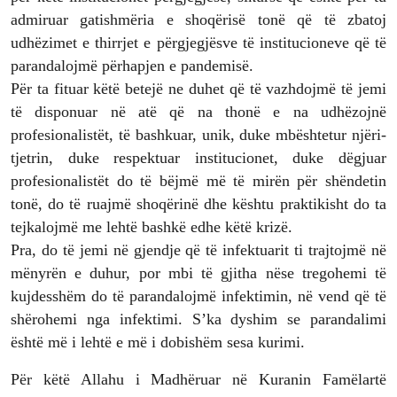
admiruar gatishmëria e shoqërisë tonë që të zbatoj
udhëzimet e thirrjet e përgjegjësve të institucioneve që të
parandalojmë përhapjen e pandemisë.
Për ta fituar këtë betejë ne duhet që të vazhdojmë të jemi
të disponuar në atë që na thonë e na udhëzojnë
profesionalistët, të bashkuar, unik, duke mbështetur njëri-
tjetrin, duke respektuar institucionet, duke dëgjuar
profesionalistët do të bëjmë më të mirën për shëndetin
tonë, do të ruajmë shoqërinë dhe kështu praktikisht do ta
tejkalojmë me lehtë bashkë edhe këtë krizë.
Pra, do të jemi në gjendje që të infektuarit ti trajtojmë në
mënyrën e duhur, por mbi të gjitha nëse tregohemi të
kujdesshëm do të parandalojmë infektimin, në vend që të
shërohemi nga infektimi. S’ka dyshim se parandalimi
është më i lehtë e më i dobishëm sesa kurimi.
Për këtë Allahu i Madhëruar në Kuranin Famëlartë