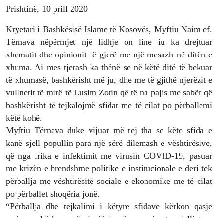
Prishtinë, 10 prill 2020
Kryetari i Bashkësisë Islame të Kosovës, Myftiu Naim ef.
Tërnava nëpërmjet një lidhje on line iu ka drejtuar
xhematit dhe opinionit të gjerë me një mesazh në ditën e
xhuma. Ai mes tjerash ka thënë se në këtë ditë të bekuar
të xhumasë, bashkërisht më ju, dhe me të gjithë njerëzit e
vullnetit të mirë të Lusim Zotin që të na pajis me sabër që
bashkërisht të tejkalojmë sfidat me të cilat po përballemi
këtë kohë.
Myftiu Tërnava duke vijuar më tej tha se këto sfida e
kanë sjell popullin para një sërë dilemash e vështirësive,
që nga frika e infektimit me virusin COVID-19, pasuar
me krizën e brendshme politike e institucionale e deri tek
përballja me vështirësitë sociale e ekonomike me të cilat
po përballet shoqëria jonë.
“Përballja dhe tejkalimi i këtyre sfidave kërkon qasje