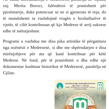
znj. Merita Boroci, falënderoi të pranishmit për
pjesëmarrje, duke potencuar se ne si gjenerata të reja, do
të mundohemi ta vazhdojmë rrugën e hoxhallarëve të
vjetër, të cilët kontribuuan që kjo Medrese të arrij suksese
edhe të mëtutjeshme.
Programi u vazhdua me disa pika artistike të përgatitura
nga nxënësit e Medresesë, si dhe me shpërndarjen e disa
mirënjohjeve për ata që kanë kontribuar për këtë
Medrese. Në fund, për të pranishmit u dha edhe një
dokumentar kushtuar historikut të Medresesë, paralelja në
Gjilan.