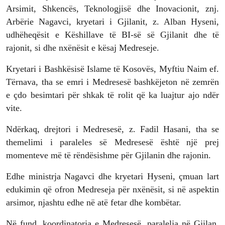
Arsimit, Shkencës, Teknologjisë dhe Inovacionit, znj.
Arbërie Nagavci, kryetari i Gjilanit, z. Alban Hyseni,
udhëheqësit e Këshillave të BI-së së Gjilanit dhe të
rajonit, si dhe nxënësit e kësaj Medreseje.
Kryetari i Bashkësisë Islame të Kosovës, Myftiu Naim ef.
Tërnava, tha se emri i Medresesë bashkëjeton në zemrën
e çdo besimtari për shkak të rolit që ka luajtur ajo ndër
vite.
Ndërkaq, drejtori i Medresesë, z. Fadil Hasani, tha se
themelimi i paraleles së Medresesë është një prej
momenteve më të rëndësishme për Gjilanin dhe rajonin.
Edhe ministrja Nagavci dhe kryetari Hyseni, çmuan lart
edukimin që ofron Medreseja për nxënësit, si në aspektin
arsimor, njashtu edhe në atë fetar dhe kombëtar.
Në fund, koordinatorja e Medresesë, paralelja në Gjilan,