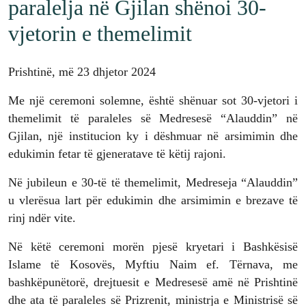
paralelja në Gjilan shënoi 30-
vjetorin e themelimit
Prishtinë, më 23 dhjetor 2024
Me një ceremoni solemne, është shënuar sot 30-vjetori i
themelimit të paraleles së Medresesë “Alauddin” në
Gjilan, një institucion ky i dëshmuar në arsimimin dhe
edukimin fetar të gjeneratave të këtij rajoni.
Në jubileun e 30-të të themelimit, Medreseja “Alauddin”
u vlerësua lart për edukimin dhe arsimimin e brezave të
rinj ndër vite.
Në këtë ceremoni morën pjesë kryetari i Bashkësisë
Islame të Kosovës, Myftiu Naim ef. Tërnava, me
bashkëpunëtorë, drejtuesit e Medresesë amë në Prishtinë
dhe ata të paraleles së Prizrenit, ministrja e Ministrisë së