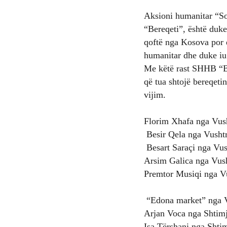
Aksioni humanitar “S
“Bereqeti”, është duke
qoftë nga Kosova por 
humanitar dhe duke iu 
Me këtë rast SHHB “Ber
që tua shtojë bereqeti
vijim.
Florim Xhafa nga Vush
Besir Qela nga Vushtr
Besart Saraçi nga Vus
Arsim Galica nga Vush
Premtor Musiqi nga Vu
“Edona market” nga V
Arjan Voca nga Shtim
Isa Tërshani nga Shti