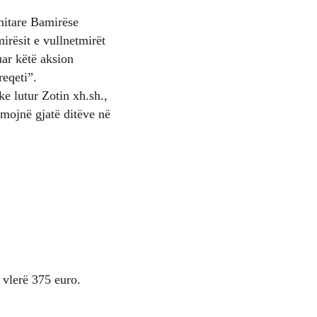
nitare Bamirëse
irësit e vullnetmirët
ar këtë aksion
reqeti”.
e lutur Zotin xh.sh.,
hmojnë gjatë ditëve në
vlerë 375 euro.