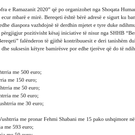
ofra e Ramazanit 2020” që po organizohet nga Shoqata Huma
 ecur mbarë e mirë. Bereqeti është bërë adresë e sigurt ku bam
edhe diaspora vazhdojnë të derdhin mjetet e tyre duke ndihmu
përgjigjur pozitivisht kësaj iniciative të nisur nga SHHB “Be
eqeti” falënderon të gjithë kontribuuesit e deri tanishëm duk
n dhe suksesin këtyre bamirësve por edhe tjerëve që do të ndi
trria me 500 euro;
ria me 150 euro;
htrria me 50 euro;
trria me 50 euro;
shtrria me 30 euro;
ushtrria me pronar Fehmi Shabani me 15 pako ushqimore në 
ja me 593 euro;
mja me 50 euro;