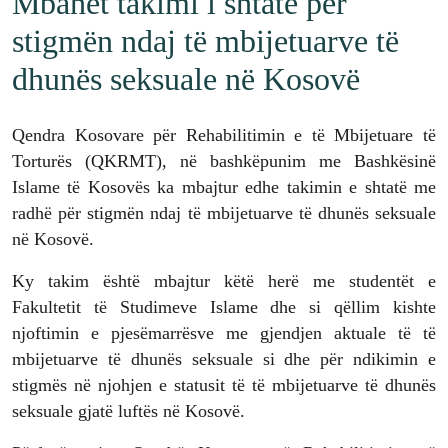
Mbahet takimi i shtatë për
stigmën ndaj të mbijetuarve të
dhunës seksuale në Kosovë
Qendra Kosovare për Rehabilitimin e të Mbijetuare të
Torturës (QKRMT), në bashkëpunim me Bashkësinë
Islame të Kosovës ka mbajtur edhe takimin e shtatë me
radhë për stigmën ndaj të mbijetuarve të dhunës seksuale
në Kosovë.
Ky takim është mbajtur këtë herë me studentët e
Fakultetit të Studimeve Islame dhe si qëllim kishte
njoftimin e pjesëmarrësve me gjendjen aktuale të të
mbijetuarve të dhunës seksuale si dhe për ndikimin e
stigmës në njohjen e statusit të të mbijetuarve të dhunës
seksuale gjatë luftës në Kosovë.