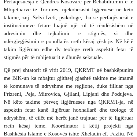
Përfaqësuesja e Qendrës Kosovare për Rehabilitimin e të
Mbijetuarve të Torturës, njëkohësisht ligjëruese në këto
takime, znj. Selvi Izeti, psikologe, tha se përfaqësuesit e
institucioneve fetare luajnë një rol të rëndësishëm në
adresimin dhe tejkalimin e stigmës, si dhe
ndërgjegjësimin e popullatës rreth kësaj çështje. Në këtë
takim ligjëruan edhe dy teologe rreth aspektit fetar të
stigmës për të mbijetuarit e dhunës seksuale.
Që prej shtatorit të vitit 2019, QKRMT në bashkëpunim
me BIK-un ka mbajtur gjithsej gjashtë takime me imamë
të komunave të ndryshme me regjione, duke filluar nga
Prizreni, Peja, Mitrovica, Gjilani, Lipjani dhe Podujeva.
Në këto takime përveç ligjërueses nga QKRMT-ja, në
aspektin fetar kanë ligjëruar hoxhallarë dhe teologe të
ndryshëm, të cilët më herët janë trajnuar për të ligjëruar
rreth kësaj teme. Koordinator i këtij projekti nga
Bashkësia Islame e Kosovës ishte Xheladin ef. Fazliu. Në