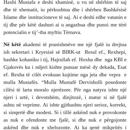
Haxhi Mustafa e deshi xhaminë, u vu në shërbim të saj
dhe të xhematit, iu përkushtua dhe i shërbeu Bashkësisë
Islame dhe institucioneve të saj. Ai e deshi edhe vatanin e
tij dhe për këtë dashuri ai u angazhua dhe punoi me tërë
potencialin e tij’-tha myftiu Tërnava.
Në këtë
akademi të pranishmëve me një fjalë iu drejtua
ish sekretari i Kryesisë së BIRK-ut Resul ef., Rexhepi,
bashke kohaniku i tij, Hajrullah ef. Hoxha dhe nga KBI e
Gjakovës ku i ndjeri kishte punuar mësë dy dekada, Esat
ef. Rexha të cilët evokuan kujtime nga jeta dhe vepra e
mulla Mustafës.
“Mulla Mustafë Dervisholli posedonte
cilësi të larta moralo njerëzore. Për nga natyra ishte një
njeri i urtë, i devotshëm, dinjitozë, i matur si në fjalë
ashtu në veprime. Ai ishte gjithashtu njeri serioz, korrekt,
si sinqertë dhe modest. Si i tillë askënd nuk e provokonte
as nuk e ofendonte me fjalë, si dhe nuk e përgojonte
askënd dhe nuk e xhelozonte. Ai ka qenë mikpritës i