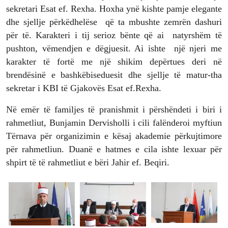
sekretari Esat ef. Rexha. Hoxha ynë kishte pamje elegante
dhe sjellje përkëdhelëse që ta mbushte zemrën dashuri
për të. Karakteri i tij serioz bënte që ai natyrshëm të
pushton, vëmendjen e dëgjuesit. Ai ishte një njeri me
karakter të fortë me një shikim depërtues deri në
brendësinë e bashkëbiseduesit dhe sjellje të matur-tha
sekretar i KBI të Gjakovës Esat ef.Rexha.
Në emër të familjes të pranishmit i përshëndeti i biri i
rahmetliut, Bunjamin Dervisholli i cili falënderoi myftiun
Tërnava për organizimin e kësaj akademie përkujtimore
për rahmetliun. Duanë e hatmes e cila ishte lexuar për
shpirt të të rahmetliut e bëri Jahir ef. Beqiri.