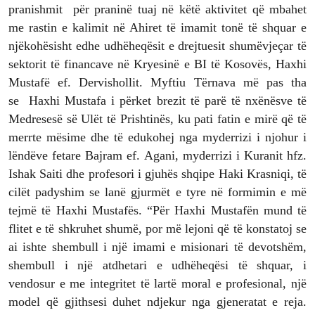
pranishmit për praninë tuaj në këtë aktivitet që mbahet
me rastin e kalimit në Ahiret të imamit tonë të shquar e
njëkohësisht edhe udhëheqësit e drejtuesit shumëvjeçar të
sektorit të financave në Kryesinë e BI të Kosovës, Haxhi
Mustafë ef. Dervishollit. Myftiu Tërnava më pas tha
se Haxhi Mustafa i përket brezit të parë të nxënësve të
Medresesë së Ulët të Prishtinës, ku pati fatin e mirë që të
merrte mësime dhe të edukohej nga myderrizi i njohur i
lëndëve fetare Bajram ef. Agani, myderrizi i Kuranit hfz.
Ishak Saiti dhe profesori i gjuhës shqipe Haki Krasniqi, të
cilët padyshim se lanë gjurmët e tyre në formimin e më
tejmë të Haxhi Mustafës. “Për Haxhi Mustafën mund të
flitet e të shkruhet shumë, por më lejoni që të konstatoj se
ai ishte shembull i një imami e misionari të devotshëm,
shembull i një atdhetari e udhëheqësi të shquar, i
vendosur e me integritet të lartë moral e profesional, një
model që gjithsesi duhet ndjekur nga gjeneratat e reja.