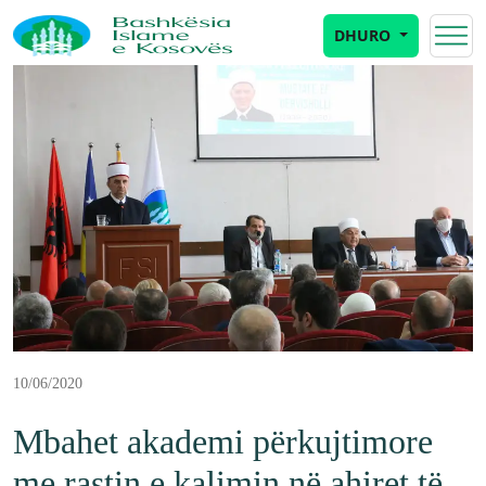
DHURO
10/06/2020
Mbahet akademi përkujtimore
me rastin e kalimin në ahiret të