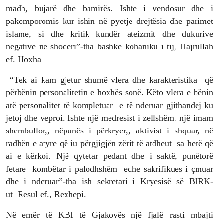
madh, bujarë dhe bamirës. Ishte i vendosur dhe i
pakomporomis kur ishin në pyetje drejtësia dhe parimet
islame, si dhe kritik kundër ateizmit dhe dukurive
negative në shoqëri”-tha bashkë kohaniku i tij, Hajrullah
ef. Hoxha
“Tek ai kam gjetur shumë vlera dhe karakteristika që
përbënin personalitetin e hoxhës sonë. Këto vlera e bënin
atë personalitet të kompletuar e të nderuar gjithandej ku
jetoj dhe veproi. Ishte një medresist i zellshëm, një imam
shembullor,, nëpunës i përkryer,, aktivist i shquar, në
radhën e atyre që iu përgjigjën zërit të atdheut sa herë që
ai e kërkoi. Një qytetar pedant dhe i saktë, punëtorë
fetare kombëtar i palodhshëm edhe sakrifikues i çmuar
dhe i nderuar”-tha ish sekretari i Kryesisë së BIRK-
ut Resul ef., Rexhepi.
Në emër të KBI të Gjakovës një fjalë rasti mbajti