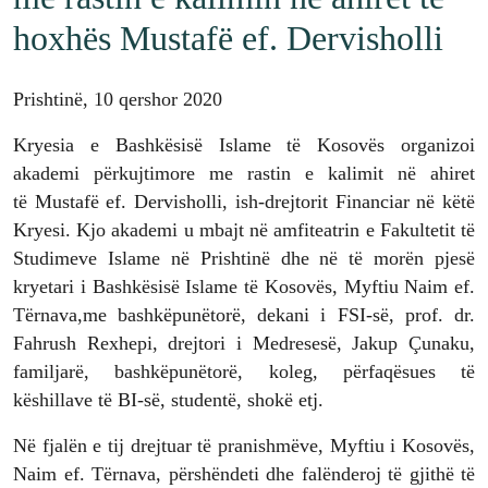
hoxhës Mustafë ef. Dervisholli
Prishtinë, 10 qershor 2020
Kryesia e Bashkësisë Islame të Kosovës organizoi
akademi përkujtimore me rastin e kalimit në ahiret
të Mustafë ef. Dervisholli, ish-drejtorit Financiar në këtë
Kryesi. Kjo akademi u mbajt në amfiteatrin e Fakultetit të
Studimeve Islame në Prishtinë dhe në të morën pjesë
kryetari i Bashkësisë Islame të Kosovës, Myftiu Naim ef.
Tërnava,me bashkëpunëtorë, dekani i FSI-së, prof. dr.
Fahrush Rexhepi, drejtori i Medresesë, Jakup Çunaku,
familjarë, bashkëpunëtorë, koleg, përfaqësues të
këshillave të BI-së, studentë, shokë etj.
Në fjalën e tij drejtuar të pranishmëve, Myftiu i Kosovës,
Naim ef. Tërnava,
përshëndeti dhe falënderoj të gjithë të