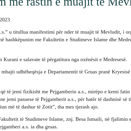
m me rastin e muajit të Mev
 2023
.” u titullua manifestimi për nder të muajit të Mevludit, i o
 në bashkëpunim me Fakultetin e Studimeve Islame dhe Medr
 Kurani e salavate të përgatitura nga nxënësit e Medresesë.
 mbajti udhëheqësja e Departamentit të Gruas pranë Kryesisë 
që të jemi fizikisht me Pejgamberin a.s., mirëpo e kemi fatin
e jemi pasuese të Pejgamberit a.s., për hatër të dashnisë së ti
iun më të dashur të Zotit”, tha mes tjerash ajo.
akultetit të Studimeve Islame, znj. Besa Ismaili, në fjalimin e
ejgamberi a.s. ia dha gruas.