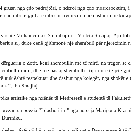
i gruan nga çdo padrejtësi, e nderoi nga çdo mosrespektim, i d
ie dhe mbi të gjitha e mbushi frymëzim dhe dashuri dhe kurajë
y ishte Muhamedi a.s.2 e mbajti dr. Violeta Smajlaj. Ajo foli 
erit a.s., duke qenë gjithmonë një shembull për njerëzimin në
 dërguarin e Zotit, keni shembullin më të mirë, na tregon se 
hembull i mirë, dhe më pastaj shembulli i tij i mirë të jetë gji
otë nuk është respektuar dhe dashur nga kolegët, nga shokët e ti
a.s.”, tha Smajlaj.
ika artistike nga nxënës të Medresesë e studentë të Fakulteti
prezantua poezia “I dashuri im” nga autorja Marigona Krasniq
 Burrniku.
të mbahen gjatë gjithë muajit nga mualimet e Departamentit të G