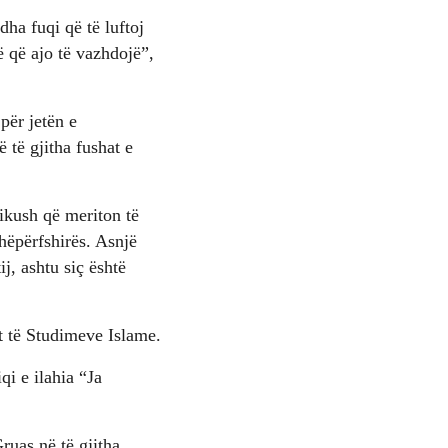
ha fuqi që të luftoj
 që ajo të vazhdojë”,
për jetën e
 të gjitha fushat e
dikush që meriton të
thëpërfshirës. Asnjë
j, ashtu siç është
t të Studimeve Islame.
i e ilahia “Ja
ruas në të gjitha