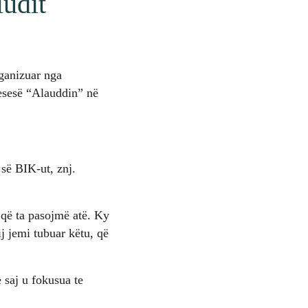
ludit
rganizuar nga
esesë “Alauddin” në
së BIK-ut, znj.
 që ta pasojmë atë. Ky
j jemi tubuar këtu, që
 saj u fokusua te