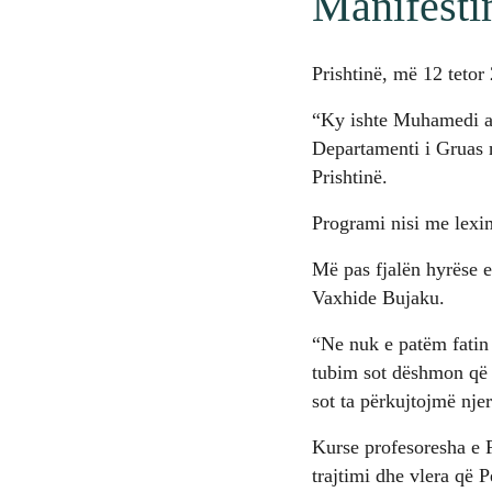
Manifesti
Prishtinë, më 12 tetor
“Ky ishte Muhamedi a.s
Departamenti i Gruas
Prishtinë.
Programi nisi me lexim
Më pas fjalën hyrëse e
Vaxhide Bujaku.
“Ne nuk e patëm fatin 
tubim sot dëshmon që n
sot ta përkujtojmë njer
Kurse profesoresha e F
trajtimi dhe vlera që P