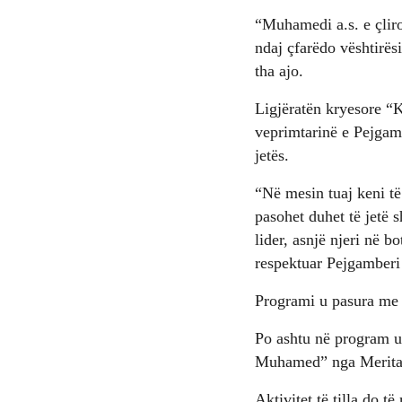
“Muhamedi a.s. e çliro
ndaj çfarëdo vështirës
tha ajo.
Ligjëratën kryesore “K
veprimtarinë e Pejgamb
jetës.
“Në mesin tuaj keni të
pasohet duhet të jetë s
lider, asnjë njeri në b
respektuar Pejgamberi 
Programi u pasura me p
Po ashtu në program u 
Muhamed” nga Merita
Aktivitet të tilla do 