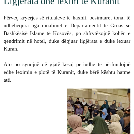
Ligjërata dhe lexim të Kuranit
Përveç kryerjes së ritualeve të haxhit, besimtaret tona, të
udhëhequra nga mualimet e Departamentit të Gruas së
Bashkësisë Islame të Kosovës, po shfrytëzojnë kohën e
qëndrimit në hotel, duke dëgjuar ligjërata e duke lexuar
Kuran.
Ato po synojnë që gjatë kësaj periudhe të përfundojnë
edhe leximin e plotë të Kuranit, duke bërë kështu hatme
atë.