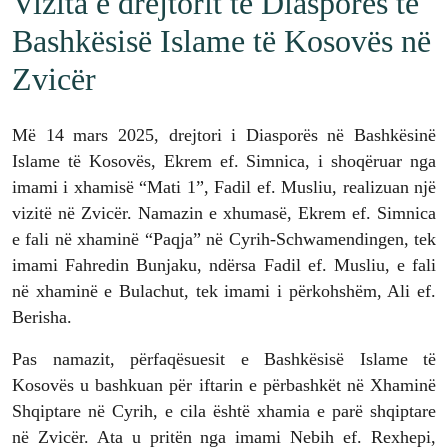
Vizita e drejtorit të Diasporës të
Bashkësisë Islame të Kosovës në
Zvicër
Më 14 mars 2025, drejtori i Diasporës në Bashkësinë
Islame të Kosovës, Ekrem ef. Simnica, i shoqëruar nga
imami i xhamisë “Mati 1”, Fadil ef. Musliu, realizuan një
vizitë në Zvicër. Namazin e xhumasë, Ekrem ef. Simnica
e fali në xhaminë “Paqja” në Cyrih-Schwamendingen, tek
imami Fahredin Bunjaku, ndërsa Fadil ef. Musliu, e fali
në xhaminë e Bulachut, tek imami i përkohshëm, Ali ef.
Berisha.
Pas namazit, përfaqësuesit e Bashkësisë Islame të
Kosovës u bashkuan për iftarin e përbashkët në Xhaminë
Shqiptare në Cyrih, e cila është xhamia e parë shqiptare
në Zvicër. Ata u pritën nga imami Nebih ef. Rexhepi,