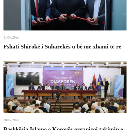
31/07/2026
Fshati Shirokë i Suharekës u bë me xhami të re
30/07/2026
Bashkësia Islame e Kosovës organizoi takimin e