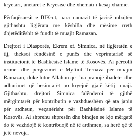
kryetari, anëtarët e Kryesisë dhe xhemati i kësaj xhamie.
Përfaqësuesit e BIK-ut, para namazit të jacisë mbajtën
gjithashtu ligjërata me këshilla dhe mësime rreth
dhjetëditëshit të fundit të muajit Ramazan.
Drejtori i Diasporës, Ekrem ef. Simnica, në ligjëratën e
tij, theksoi rëndësinë e punës dhe veprimtarisë së
institucionit të Bashkësisë Islame të Kosovës. Ai përcolli
urimet dhe përgëzimet e Myftiut Tërnava për muajin
Ramazan, duke lutur Allahun që t’ua pranojë ibadetet dhe
adhurimet që besimtarët po kryejnë gjatë këtij muaji.
Gjithashtu, drejtori Simnica falënderoi të gjithë
mërgimtarët për kontributin e vazhdueshëm që ata japin
për atdheun, veçanërisht për Bashkësinë Islame të
Kosovës. Ai shprehu shpresën dhe bindjen se kjo mërgatë
do të vazhdojë të kontribuojë në të ardhmen, sa herë që të
jetë nevoja.