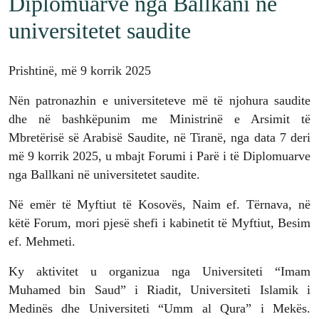
Diplomuarve nga Ballkani në
universitetet saudite
Prishtinë, më 9 korrik 2025
Nën patronazhin e universiteteve më të njohura saudite
dhe në bashkëpunim me Ministrinë e Arsimit të
Mbretërisë së Arabisë Saudite, në Tiranë, nga data 7 deri
më 9 korrik 2025, u mbajt Forumi i Parë i të Diplomuarve
nga Ballkani në universitetet saudite.
Në emër të Myftiut të Kosovës, Naim ef. Tërnava, në
këtë Forum, mori pjesë shefi i kabinetit të Myftiut, Besim
ef. Mehmeti.
Ky aktivitet u organizua nga Universiteti “Imam
Muhamed bin Saud” i Riadit, Universiteti Islamik i
Medinës dhe Universiteti “Umm al Qura” i Mekës.