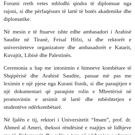
Forumi rreth vetes mblodhi qindra të diplomuar nga
rajoni, si dhe përfaqësues të lartë të botës akademike dhe
diplomatike.
Në mesin e të ftuarve ishte edhe ambasadori i Arabisë
Saudite në Tiranë, Feisal Hifzi, si dhe rektorët e
universiteteve organizatore dhe ambasadorët e Katarit,
Kuvajtit, Libisë dhe Palestinës.
Ceremonia u hap me intonimin e himneve kombëtare të
Shqipërisë dhe Arabisë Saudite, pasuar më pas me
leximin e një pjese nga Kurani fisnik, si dhe paraqitjen e
një dokumentari që paraqiste rolin e Mbretërisë në
promovimin e arsimit të lartë dhe mbështetjen e
studentëve ndërkombëtarë.
Në fjalën e tij, rektori i Universitetit “Imam”, prof. dr.
Ahmed al Ameri, theksoi rëndësinë e ruajtjes së lidhjeve