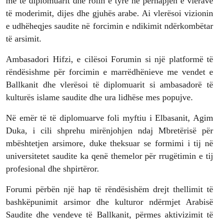
me të diplomuarit dhe rolin e tyre në përhapjen e vlerave
të moderimit, dijes dhe gjuhës arabe. Ai vlerësoi vizionin
e udhëheqjes saudite në forcimin e ndikimit ndërkombëtar
të arsimit.
Ambasadori Hifzi, e cilësoi Forumin si një platformë të
rëndësishme për forcimin e marrëdhënieve me vendet e
Ballkanit dhe vlerësoi të diplomuarit si ambasadorë të
kulturës islame saudite dhe ura lidhëse mes popujve.
Në emër të të diplomuarve foli myftiu i Elbasanit, Agim
Duka, i cili shprehu mirënjohjen ndaj Mbretërisë për
mbështetjen arsimore, duke theksuar se formimi i tij në
universitetet saudite ka qenë themelor për rrugëtimin e tij
profesional dhe shpirtëror.
Forumi përbën një hap të rëndësishëm drejt thellimit të
bashkëpunimit arsimor dhe kulturor ndërmjet Arabisë
Saudite dhe vendeve të Ballkanit, përmes aktivizimit të