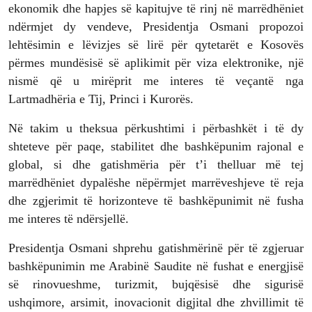
ekonomik dhe hapjes së kapitujve të rinj në marrëdhëniet
ndërmjet dy vendeve, Presidentja Osmani propozoi
lehtësimin e lëvizjes së lirë për qytetarët e Kosovës
përmes mundësisë së aplikimit për viza elektronike, një
nismë që u mirëprit me interes të veçantë nga
Lartmadhëria e Tij, Princi i Kurorës.
Në takim u theksua përkushtimi i përbashkët i të dy
shteteve për paqe, stabilitet dhe bashkëpunim rajonal e
global, si dhe gatishmëria për t’i thelluar më tej
marrëdhëniet dypalëshe nëpërmjet marrëveshjeve të reja
dhe zgjerimit të horizonteve të bashkëpunimit në fusha
me interes të ndërsjellë.
Presidentja Osmani shprehu gatishmërinë për të zgjeruar
bashkëpunimin me Arabinë Saudite në fushat e energjisë
së rinovueshme, turizmit, bujqësisë dhe sigurisë
ushqimore, arsimit, inovacionit digjital dhe zhvillimit të