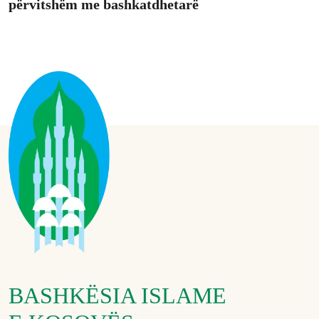
përvitshëm me bashkatdhetarë
BASHKËSIA ISLAME