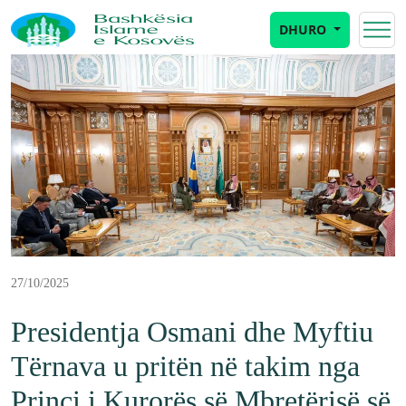
DHURO
27/10/2025
Presidentja Osmani dhe Myftiu
Tërnava u pritën në takim nga
Princi i Kurorës së Mbretërisë së