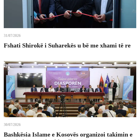
31/07/2026
Fshati Shirokë i Suharekës u bë me xhami të re
30/07/2026
Bashkësia Islame e Kosovës organizoi takimin e