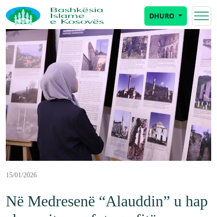
DHURO
15/01/2026
Në Medresenë “Alauddin” u hap