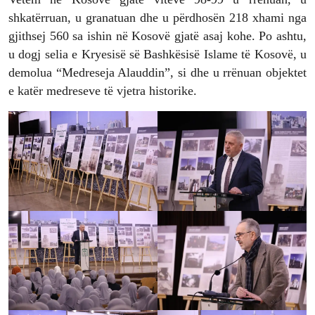
shkatërruan, u granatuan dhe u përdhosën 218 xhami nga
gjithsej 560 sa ishin në Kosovë gjatë asaj kohe. Po ashtu,
u dogj selia e Kryesisë së Bashkësisë Islame të Kosovë, u
demolua “Medreseja Alauddin”, si dhe u rrënuan objektet
e katër medreseve të vjetra historike.