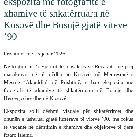
ekspozita me fotografitë e
xhamive të shkatërruara në
Kosovë dhe Bosnjë gjatë viteve
’90
Prishtinë, më 15 janar 2026
Në kujtim të 27-vjetorit të masakrës së Reçakut, një prej
masakrave më të mëdha në Kosovë, në Medresenë e
Mesme “Alauddin” në Prishtinë, u hap ekspozita me
fotografi të xhamive të shkatërruara në Bosnje dhe
Hercegovinë dhe në Kosovë.
Ekspozita solli dëshmi vizuale për shkatërrimet dhe
dhunën e ushtruar gjatë luftërave të viteve ’90, me fokus
të veçantë në dëmtimin e xhamive dhe objekteve të tjera
fetare islame.