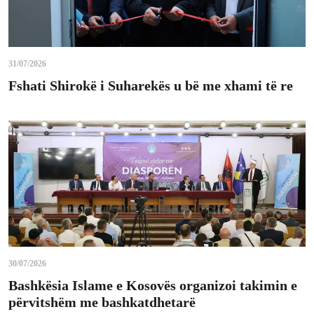
31/07/2026
Fshati Shirokë i Suharekës u bë me xhami të re
30/07/2026
Bashkësia Islame e Kosovës organizoi takimin e
përvitshëm me bashkatdhetarë