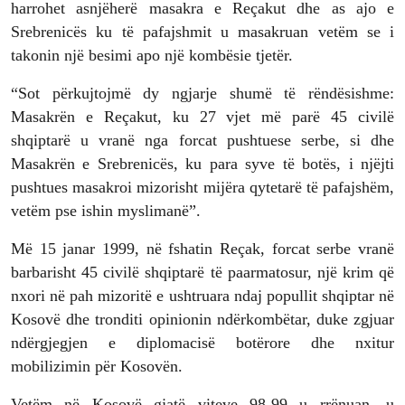
harrohet asnjëherë masakra e Reçakut dhe as ajo e
Srebrenicës ku të pafajshmit u masakruan vetëm se i
takonin një besimi apo një kombësie tjetër.
“Sot përkujtojmë dy ngjarje shumë të rëndësishme:
Masakrën e Reçakut, ku 27 vjet më parë 45 civilë
shqiptarë u vranë nga forcat pushtuese serbe, si dhe
Masakrën e Srebrenicës, ku para syve të botës, i njëjti
pushtues masakroi mizorisht mijëra qytetarë të pafajshëm,
vetëm pse ishin myslimanë”.
Më 15 janar 1999, në fshatin Reçak, forcat serbe vranë
barbarisht 45 civilë shqiptarë të paarmatosur, një krim që
nxori në pah mizoritë e ushtruara ndaj popullit shqiptar në
Kosovë dhe tronditi opinionin ndërkombëtar, duke zgjuar
ndërgjegjen e diplomacisë botërore dhe nxitur
mobilizimin për Kosovën.
Vetëm në Kosovë gjatë viteve 98-99 u rrënuan, u