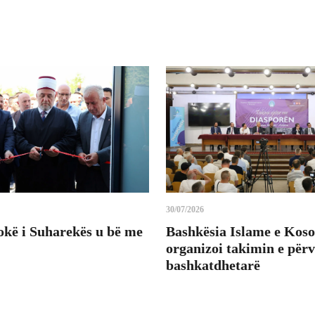
30/07/2026
okë i Suharekës u bë me
Bashkësia Islame e Koso
organizoi takimin e për
bashkatdhetarë