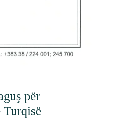
paguş për
ë Turqisë