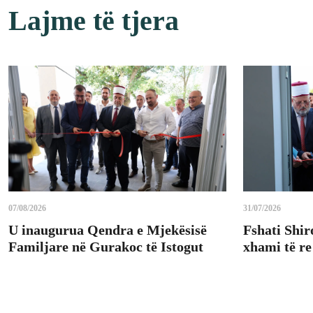
Lajme të tjera
07/08/2026
31/07/2026
U inaugurua Qendra e Mjekësisë
Fshati Shir
Familjare në Gurakoc të Istogut
xhami të re