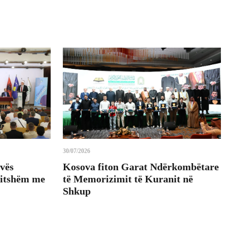
30/07/2026
vës
Kosova fiton Garat Ndërkombëtare
vitshëm me
të Memorizimit të Kuranit në
Shkup