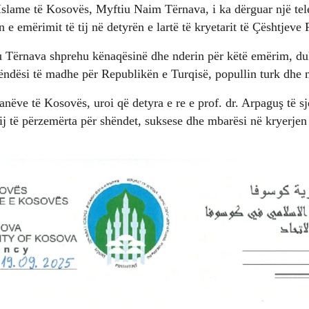
Islame të Kosovës, Myftiu Naim Tërnava, i ka dërguar një tel
 e emërimit të tij në detyrën e lartë të kryetarit të Çështjeve 
iu Tërnava shprehu kënaqësinë dhe nderin për këtë emërim, du
rëndësi të madhe për Republikën e Turqisë, popullin turk dhe
nëve të Kosovës, uroi që detyra e re e prof. dr. Arpaguş të sje
ij të përzemërta për shëndet, suksese dhe mbarësi në kryerjen 