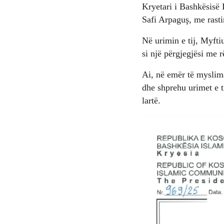
Kryetari i Bashkësisë 
Safi Arpaguş, me rastin
Në urimin e tij, Myft
si një përgjegjësi me 
Ai, në emër të myslima
dhe shprehu urimet e t
lartë.