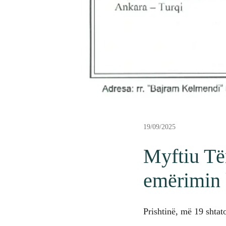
19/09/2025
Myftiu Tër
emërimin k
Prishtinë, më 19 shtat