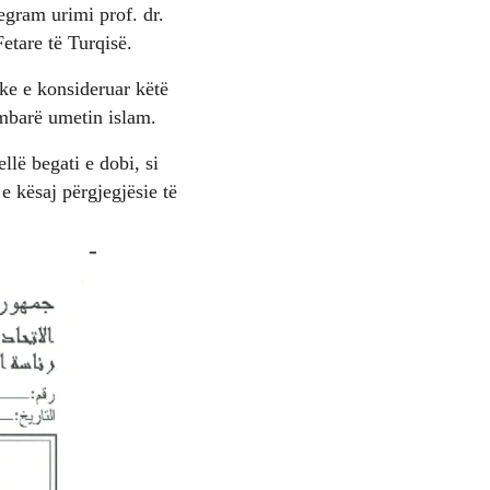
egram urimi prof. dr.
Fetare të Turqisë.
ke e konsideruar këtë
 mbarë umetin islam.
llë begati e dobi, si
e kësaj përgjegjësie të