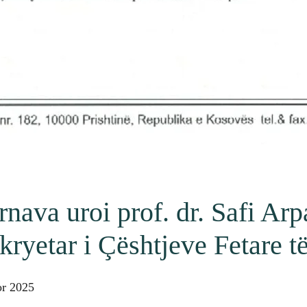
nava uroi prof. dr. Safi Ar
ryetar i Çështjeve Fetare t
or 2025