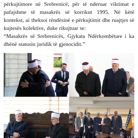
përkujtimore në Srebrenicë, për të nderuar viktimat e
pafajshme të masakrës së korrikut 1995. Në këtë
kontekst, ai theksoi rëndësinë e përkujtimit dhe ruajtjes së
kujtesës kolektive, duke rikujtuar se:
“Masakrës së Srebrenicës, Gjykata Ndërkombëtare i ka
dhënë statusin juridik të gjenocidit.”