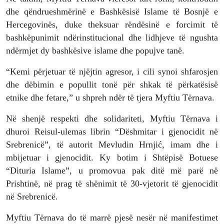
dhe qëndrueshmërinë e Bashkësisë Islame të Bosnjë e
Hercegovinës, duke theksuar rëndësinë e forcimit të
bashkëpunimit ndërinstitucional dhe lidhjeve të ngushta
ndërmjet dy bashkësive islame dhe popujve tanë.
“Kemi përjetuar të njëjtin agresor, i cili synoi shfarosjen
dhe dëbimin e popullit tonë për shkak të përkatësisë
etnike dhe fetare,” u shpreh ndër të tjera Myftiu Tërnava.
Në shenjë respekti dhe solidariteti, Myftiu Tërnava i
dhuroi Reisul-ulemas librin “Dëshmitar i gjenocidit në
Srebrenicë”, të autorit Mevludin Hrnjić, imam dhe i
mbijetuar i gjenocidit. Ky botim i Shtëpisë Botuese
“Dituria Islame”, u promovua pak ditë më parë në
Prishtinë, në prag të shënimit të 30-vjetorit të gjenocidit
në Srebrenicë.
Myftiu Tërnava do të marrë pjesë nesër në manifestimet