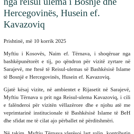
nga reisul ulema i Bosnje dhe
Hercegovinës, Husein ef.
Kavazoviq
Prishtinë, më 10 korrik 2025
Myftiu i Kosovës, Naim ef. Tërnava, i shoqëruar nga
bashkëpunëtorët e tij, po qëndron për vizitë zyrtare në
Sarajevë, me ftesë të Reisul-ulemas së Bashkësisë Islame
të Bosnjë e Hercegovinës, Husein ef. Kavazoviq.
Gjatë kësaj vizite, në ambientet e Rijasetit në Sarajevë,
Myftiu Tërnava u prit nga Reisul-ulema Kavazoviq, i cili
e falënderoi për vizitën vëllazërore dhe e njohu atë me
veprimtarinë institucionale të Bashkësisë Islame të BeH
dhe sfidat me të cilat ajo përballet në përditshmëri.
Në takim, Myftiu Tërnava vlerësoi lart rolin, kontributin