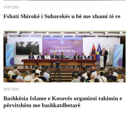
31/07/2026
Fshati Shirokë i Suharekës u bë me xhami të re
30/07/2026
Bashkësia Islame e Kosovës organizoi takimin e
përvitshëm me bashkatdhetarë