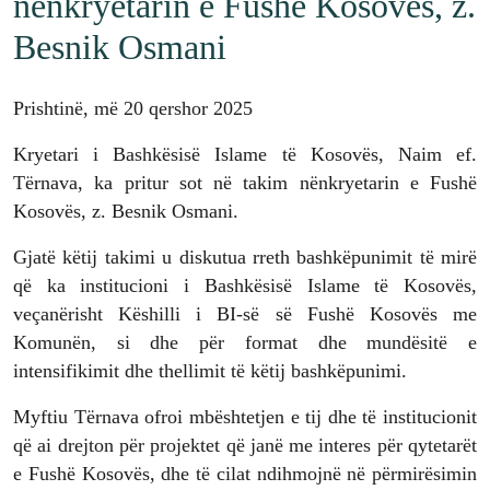
nënkryetarin e Fushë Kosovës, z.
Besnik Osmani
Prishtinë, më 20 qershor 2025
Kryetari i Bashkësisë Islame të Kosovës, Naim ef.
Tërnava, ka pritur sot në takim nënkryetarin e Fushë
Kosovës, z. Besnik Osmani.
Gjatë këtij takimi u diskutua rreth bashkëpunimit të mirë
që ka institucioni i Bashkësisë Islame të Kosovës,
veçanërisht Këshilli i BI-së së Fushë Kosovës me
Komunën, si dhe për format dhe mundësitë e
intensifikimit dhe thellimit të këtij bashkëpunimi.
Myftiu Tërnava ofroi mbështetjen e tij dhe të institucionit
që ai drejton për projektet që janë me interes për qytetarët
e Fushë Kosovës, dhe të cilat ndihmojnë në përmirësimin