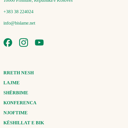
10000 Prishtinë, Republika e Kosovës
+383 38 224024
info@bislame.net
RRETH NESH
LAJME
SHËRBIME
KONFERENCA
NJOFTIME
KËSHILLAT E BIK