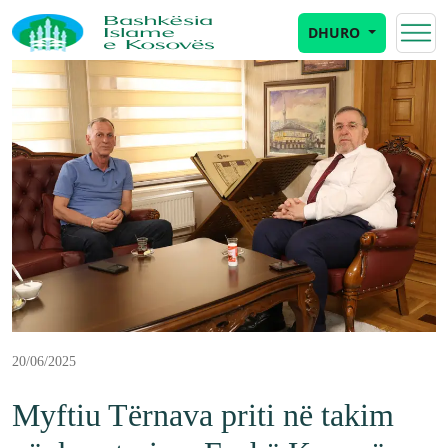
DHURO
20/06/2025
Myftiu Tërnava priti në takim