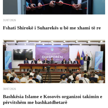
31/07/2026
Fshati Shirokë i Suharekës u bë me xhami të re
30/07/2026
Bashkësia Islame e Kosovës organizoi takimin e
përvitshëm me bashkatdhetarë