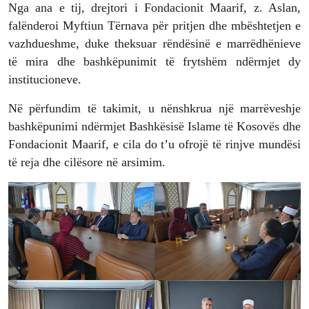
Nga ana e tij, drejtori i Fondacionit Maarif, z. Aslan,
falënderoi Myftiun Tërnava për pritjen dhe mbështetjen e
vazhdueshme, duke theksuar rëndësinë e marrëdhënieve
të mira dhe bashkëpunimit të frytshëm ndërmjet dy
institucioneve.
Në përfundim të takimit, u nënshkrua një marrëveshje
bashkëpunimi ndërmjet Bashkësisë Islame të Kosovës dhe
Fondacionit Maarif, e cila do t’u ofrojë të rinjve mundësi
të reja dhe cilësore në arsimim.