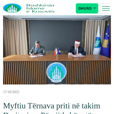
DHURO
17/10/2025
Myftiu Tërnava priti në takim