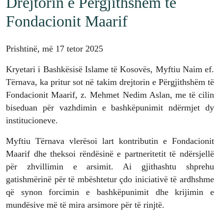
Drejtorin e Përgjithshëm të
Fondacionit Maarif
Prishtinë, më 17 tetor 2025
Kryetari i Bashkësisë Islame të Kosovës, Myftiu Naim ef.
Tërnava, ka pritur sot në takim drejtorin e Përgjithshëm të
Fondacionit Maarif, z. Mehmet Nedim Aslan, me të cilin
biseduan për vazhdimin e bashkëpunimit ndërmjet dy
institucioneve.
Myftiu Tërnava vlerësoi lart kontributin e Fondacionit
Maarif dhe theksoi rëndësinë e partneritetit të ndërsjellë
për zhvillimin e arsimit. Ai gjithashtu shprehu
gatishmërinë për të mbështetur çdo iniciativë të ardhshme
që synon forcimin e bashkëpunimit dhe krijimin e
mundësive më të mira arsimore për të rinjtë.