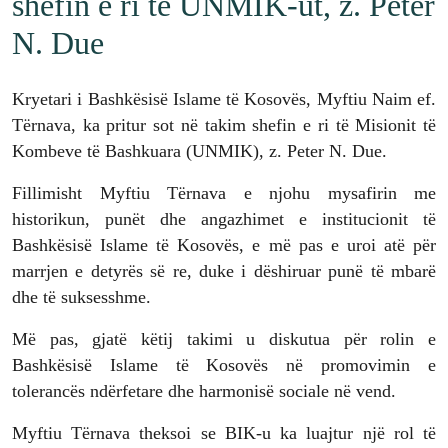
shefin e ri të UNMIK-ut, z. Peter
N. Due
Kryetari i Bashkësisë Islame të Kosovës, Myftiu Naim ef.
Tërnava, ka pritur sot në takim shefin e ri të Misionit të
Kombeve të Bashkuara (UNMIK), z. Peter N. Due.
Fillimisht Myftiu Tërnava e njohu mysafirin me
historikun, punët dhe angazhimet e institucionit të
Bashkësisë Islame të Kosovës, e më pas e uroi atë për
marrjen e detyrës së re, duke i dëshiruar punë të mbarë
dhe të suksesshme.
Më pas, gjatë këtij takimi u diskutua për rolin e
Bashkësisë Islame të Kosovës në promovimin e
tolerancës ndërfetare dhe harmonisë sociale në vend.
Myftiu Tërnava theksoi se BIK-u ka luajtur një rol të