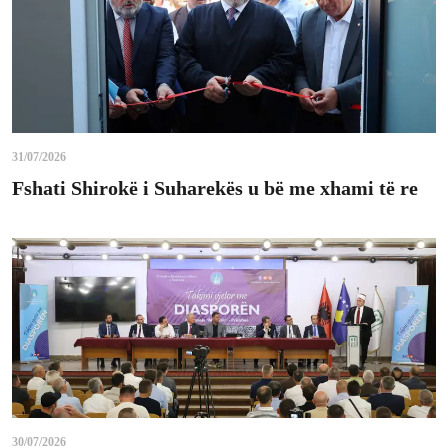
31/07/2026
Fshati Shirokë i Suharekës u bë me xhami të re
30/07/2026