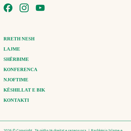
RRETH NESH
LAJME
SHËRBIME
KONFERENCA
NJOFTIME
KËSHILLAT E BIK
KONTAKTI
2026 © Copyright , Të gjitha të drejtat e rezervuara. | Bashkësia Islame e