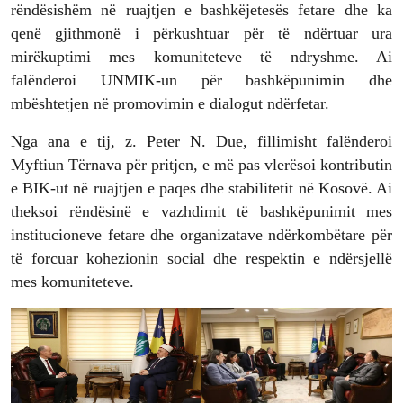
rëndësishëm në ruajtjen e bashkëjetesës fetare dhe ka
qenë gjithmonë i përkushtuar për të ndërtuar ura
mirëkuptimi mes komuniteteve të ndryshme. Ai
falënderoi UNMIK-un për bashkëpunimin dhe
mbështetjen në promovimin e dialogut ndërfetar.
Nga ana e tij, z. Peter N. Due, fillimisht falënderoi
Myftiun Tërnava për pritjen, e më pas vlerësoi kontributin
e BIK-ut në ruajtjen e paqes dhe stabilitetit në Kosovë. Ai
theksoi rëndësinë e vazhdimit të bashkëpunimit mes
institucioneve fetare dhe organizatave ndërkombëtare për
të forcuar kohezionin social dhe respektin e ndërsjellë
mes komuniteteve.