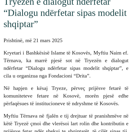
Tryezën e dialogut ndërfetar
“Dialogu ndërfetar sipas modelit
shqiptar”
Prishtinë, më 21 mars 2025
Kryetari i Bashkësisë Islame të Kosovës, Myftiu Naim ef.
Tërnava, ka marrë pjesë sot në Tryezën e dialogut
ndërfetar “Dialogu ndërfetar sipas modelit shqiptar”, e
cila u organizua nga Fondacioni “Drita”.
Në hapjen e kësaj Tryeze, përveç prijësve fetarë të
komuniteteve fetare në Kosovë, morën pjesë edhe
përfaqësues të institucioneve të ndryshme të Kosovës.
Myftiu Tërnava në fjalën e tij drejtuar të pranishmëve në
këtë Tryezë çmoi dhe vlerësoi lart rolin dhe kontributin e
prijësve fetar ndër shekuj te shqiptarët, të cilët sipas tij,