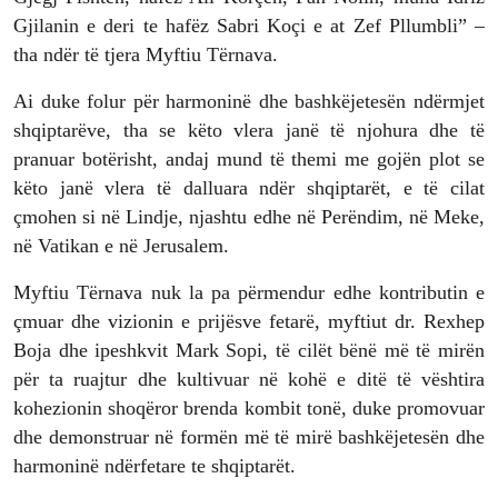
Gjilanin e deri te hafëz Sabri Koçi e at Zef Pllumbli” –
tha ndër të tjera Myftiu Tërnava.
Ai duke folur për harmoninë dhe bashkëjetesën ndërmjet
shqiptarëve, tha se këto vlera janë të njohura dhe të
pranuar botërisht, andaj mund të themi me gojën plot se
këto janë vlera të dalluara ndër shqiptarët, e të cilat
çmohen si në Lindje, njashtu edhe në Perëndim, në Meke,
në Vatikan e në Jerusalem.
Myftiu Tërnava nuk la pa përmendur edhe kontributin e
çmuar dhe vizionin e prijësve fetarë, myftiut dr. Rexhep
Boja dhe ipeshkvit Mark Sopi, të cilët bënë më të mirën
për ta ruajtur dhe kultivuar në kohë e ditë të vështira
kohezionin shoqëror brenda kombit tonë, duke promovuar
dhe demonstruar në formën më të mirë bashkëjetesën dhe
harmoninë ndërfetare te shqiptarët.