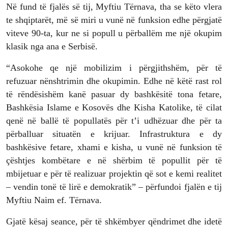
Në fund të fjalës së tij, Myftiu Tërnava, tha se këto vlera
te shqiptarët, më së miri u vunë në funksion edhe përgjatë
viteve 90-ta, kur ne si popull u përballëm me një okupim
klasik nga ana e Serbisë.
“Asokohe qe një mobilizim i përgjithshëm, për të
refuzuar nënshtrimin dhe okupimin. Edhe në këtë rast rol
të rëndësishëm kanë pasuar dy bashkësitë tona fetare,
Bashkësia Islame e Kosovës dhe Kisha Katolike, të cilat
qenë në ballë të popullatës për t’i udhëzuar dhe për ta
përballuar situatën e krijuar. Infrastruktura e dy
bashkësive fetare, xhami e kisha, u vunë në funksion të
çështjes kombëtare e në shërbim të popullit për të
mbijetuar e për të realizuar projektin që sot e kemi realitet
– vendin tonë të lirë e demokratik” – përfundoi fjalën e tij
Myftiu Naim ef. Tërnava.
Gjatë kësaj seance, për të shkëmbyer qëndrimet dhe idetë