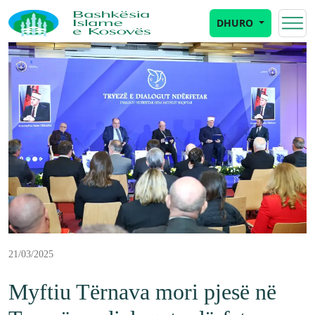
DHURO
21/03/2025
Myftiu Tërnava mori pjesë në