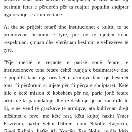
besimin fetar e përdorën për ta ruajtur popullin shqiptar
nga orvatjet e armiqve tanë.
Ai tha se prijësit fetarë dhe institucionet e kultit, te ne
promovuan besimin e tyre, por në të njëjtën kohë
respektuan, çmuan dhe vlerësuan besimin e vëllezërve të
tyre.
“Një meritë e veçantë e parisë sonë fetare, e
institucioneve tona fetare është ruajtja e besimtarëve dhe
e popullit tanë nga orvatjet e armiqve tanë që besimet
tona t’i përdornin si mjete për t’i përçarë shqiptarët. Këtë
hile e këtë mision të kobshëm për ne, paria jonë fetare
arriti që ta parandalojë dhe të dështojë që në zanafillë të
tij, e në vend të grackave të armiqve, ata kultivuan drejt
mësimet e feve, me këtë rast, këtu kujtoj haxhi Ymer
Prizrenin, haxhi Vehbi Dibrën, dom Nikollë Kaçorrin,
Gjegj Fishtën, hafëz Ali Korçën, Fan Nolin, mulla Idriz