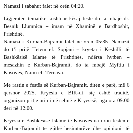
Namazi i sabahut falet në orën 04:20.
Ligjëratën tematike kushtuar kësaj feste do ta mbajë dr.
Besnik Llumnica – imam në Xhaminë e Bardhoshit,
Prishtinë.
Namazi i Kurban-Bajramit falet në orën 05:35. Namazit
do t’i prijë Hetem ef. Sopjani – kryetar i Këshillit të
Bashkësisë Islame të Prishtinës, ndërsa hytben –
mesazhin e Kurban-Bajramit, do ta mbajë Myftiu i
Kosovës, Naim ef. Tërnava.
Me rastin e festës së Kurban-Bajramit, ditën e parë, më 6
qershor 2025, Kryesia e BIK-ut, siç është traditë,
organizon pritje urimi në selinë e Kryesisë, nga ora 09:00
deri në 12:00.
Kryesia e Bashkësisë Islame të Kosovës ua uron festën e
Kurban-Bajramit të gjithë besimtarëve dhe opinionit të