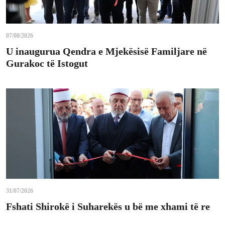
07/08/2026
U inaugurua Qendra e Mjekësisë Familjare në
Gurakoc të Istogut
31/07/2026
Fshati Shirokë i Suharekës u bë me xhami të re