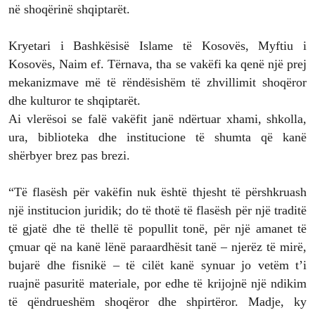
në shoqërinë shqiptarët.
Kryetari i Bashkësisë Islame të Kosovës, Myftiu i
Kosovës, Naim ef. Tërnava, tha se vakëfi ka qenë një prej
mekanizmave më të rëndësishëm të zhvillimit shoqëror
dhe kulturor te shqiptarët.
Ai vlerësoi se falë vakëfit janë ndërtuar xhami, shkolla,
ura, biblioteka dhe institucione të shumta që kanë
shërbyer brez pas brezi.
“Të flasësh për vakëfin nuk është thjesht të përshkruash
një institucion juridik; do të thotë të flasësh për një traditë
të gjatë dhe të thellë të popullit tonë, për një amanet të
çmuar që na kanë lënë paraardhësit tanë – njerëz të mirë,
bujarë dhe fisnikë – të cilët kanë synuar jo vetëm t’i
ruajnë pasuritë materiale, por edhe të krijojnë një ndikim
të qëndrueshëm shoqëror dhe shpirtëror. Madje, ky