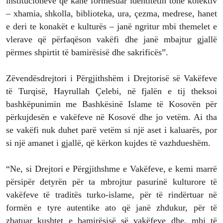
institucioneve që kanë formësuar identitetin tonë kolektiv
– xhamia, shkolla, biblioteka, ura, çezma, medrese, hanet
e deri te konakët e kulturës – janë ngritur mbi themelet e
vlerave që përfaqëson vakëfi dhe janë mbajtur gjallë
përmes shpirtit të bamirësisë dhe sakrificës”.
Zëvendësdrejtori i Përgjithshëm i Drejtorisë së Vakëfeve
të Turqisë, Hayrullah Çelebi, në fjalën e tij theksoi
bashkëpunimin me Bashkësinë Islame të Kosovën për
përkujdesën e vakëfeve në Kosovë dhe jo vetëm. Ai tha
se vakëfi nuk duhet parë vetëm si një aset i kaluarës, por
si një amanet i gjallë, që kërkon kujdes të vazhdueshëm.
“Ne, si Drejtori e Përgjithshme e Vakëfeve, e kemi marrë
përsipër detyrën për ta mbrojtur pasurinë kulturore të
vakëfeve të traditës turko-islame, për të rindërtuar në
formën e tyre autentike ato që janë zhdukur, për të
zbatuar kushtet e bamirësisë së vakëfeve dhe, mbi të