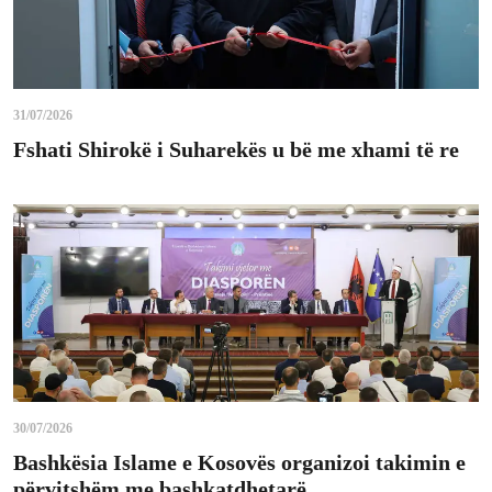
31/07/2026
Fshati Shirokë i Suharekës u bë me xhami të re
30/07/2026
Bashkësia Islame e Kosovës organizoi takimin e
përvitshëm me bashkatdhetarë