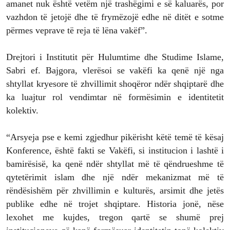
amanet nuk është vetëm një trashëgimi e së kaluarës, por
vazhdon të jetojë dhe të frymëzojë edhe në ditët e sotme
përmes veprave të reja të lëna vakëf”.
Drejtori i Institutit për Hulumtime dhe Studime Islame,
Sabri ef. Bajgora, vlerësoi se vakëfi ka qenë një nga
shtyllat kryesore të zhvillimit shoqëror ndër shqiptarë dhe
ka luajtur rol vendimtar në formësimin e identitetit
kolektiv.
“Arsyeja pse e kemi zgjedhur pikërisht këtë temë të kësaj
Konference, është fakti se Vakëfi, si institucion i lashtë i
bamirësisë, ka qenë ndër shtyllat më të qëndrueshme të
qytetërimit islam dhe një ndër mekanizmat më të
rëndësishëm për zhvillimin e kulturës, arsimit dhe jetës
publike edhe në trojet shqiptare. Historia jonë, nëse
lexohet me kujdes, tregon qartë se shumë prej