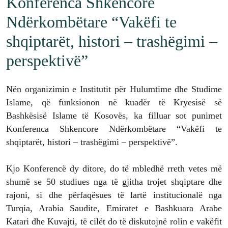
Konferenca Shkencore
Ndërkombëtare “Vakëfi te
shqiptarët, histori – trashëgimi –
perspektivë”
Nën organizimin e Institutit për Hulumtime dhe Studime
Islame, që funksionon në kuadër të Kryesisë së
Bashkësisë Islame të Kosovës, ka filluar sot punimet
Konferenca Shkencore Ndërkombëtare “Vakëfi te
shqiptarët, histori – trashëgimi – perspektivë”.
Kjo Konferencë dy ditore, do të mbledhë rreth vetes më
shumë se 50 studiues nga të gjitha trojet shqiptare dhe
rajoni, si dhe përfaqësues të lartë institucionalë nga
Turqia, Arabia Saudite, Emiratet e Bashkuara Arabe
Katari dhe Kuvajti, të cilët do të diskutojnë rolin e vakëfit