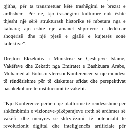
gjitha, për ta transmetuar këtë trashëgimi te brezat e
ardhshëm. Për ne, kjo trashëgimi kulturore nuk është
thjesht një sërë strukturash historike të mbetura nga e
kaluara; ajo është një amanet shpirtëror i dedikuar
shoqërisë dhe një pjesë e gjallë e kujtesës sonë
kolektive”.
Drejtori Ekzekutiv i Ministrisë së Çështjeve Islame,
Vakëfeve dhe Zekatit nga Emiratet e Bashkuara Arabe,
Muhamed al Bolushi vlerësoi Konferencën si një mundësi
të rëndësishme për të diskutuar sfidat dhe perspektivat
bashkëkohore të institucionit të vakëfit.
“Kjo Konferencë përbën një platformë të rëndësishme për
shkëmbimin e vizioneve-pikëpamjeve rreth së ardhmes së
vakëfit dhe mënyrës së shfrytëzimit të potencialit të
revolucionit digjital dhe inteligjencës artificiale për