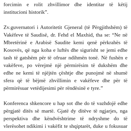
forcimin e rolit zhvillimor dhe identitar të këtij
institucioni historik”.
Zv.guvernatori i Autoritetit Gjeneral (të Përgjithshëm) të
Vakëfeve të Saudisë, dr. Fehd el Maxhid, tha se: “Ne në
Mbretërinë e Arabisë Saudite kemi qenë përkrahës të
Kosovës, që nga koha e luftës dhe sigurisht se jemi edhe
tash të gatshëm për të ofruar ndihmën tonë. Në fushën e
vakëfeve, po vërejmë një përmirësim të dukshëm dhe
edhe ne kemi të njëjtën çështje dhe punojmë në shumë
sfera që të bëjmë zhvillimin e vakëfeve dhe për të
përmirësuar vetëdijesimi për rëndësinë e tyre.”
Konferenca shkencore u hap sot dhe do të vazhdojë edhe
përgjatë ditës së martë. Gjatë dy ditëve të ngjarjes, nga
perspektiva dhe këndvështrime të ndryshme do të
vlerësohet ndikimi i vakëfit te shqiptarët, duke u fokusuar