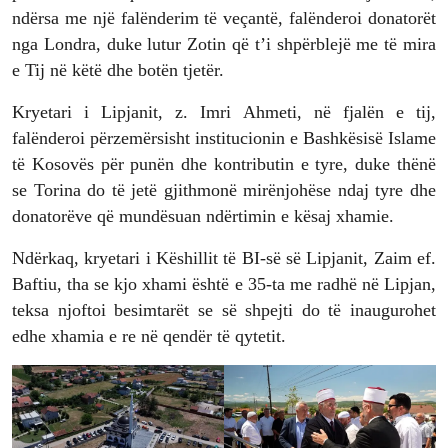
ndërsa me një falënderim të veçantë, falënderoi donatorët
nga Londra, duke lutur Zotin që t’i shpërblejë me të mira
e Tij në këtë dhe botën tjetër.
Kryetari i Lipjanit, z. Imri Ahmeti, në fjalën e tij,
falënderoi përzemërsisht institucionin e Bashkësisë Islame
të Kosovës për punën dhe kontributin e tyre, duke thënë
se Torina do të jetë gjithmonë mirënjohëse ndaj tyre dhe
donatorëve që mundësuan ndërtimin e kësaj xhamie.
Ndërkaq, kryetari i Këshillit të BI-së së Lipjanit, Zaim ef.
Baftiu, tha se kjo xhami është e 35-ta me radhë në Lipjan,
teksa njoftoi besimtarët se së shpejti do të inaugurohet
edhe xhamia e re në qendër të qytetit.