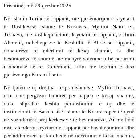
Prishtinë, më 29 qershor 2025
Në fshatin Torinë të Lipjanit, me pjesëmarrjen e kryetarit
të Bashkësisë Islame të Kosovës, Myftiut Naim ef.
Tërnava, me bashkëpunëtorë, kryetarit të Lipjanit, z. Imri
Ahmetit, udhëheqësve të Këshillit të BI-së së Lipjanit,
donatorëve të ndërtimit të kësaj xhamie, si dhe
besimtarëve të shumtë, në mënyrë solemne u bë përurimi
i xhamisë së re. Ceremonia filloi me leximin e disa
pjesëve nga Kurani fisnik.
Në fjalën e tij drejtuar të pranishmëve, Myftiu Tërnava,
uroi dhe përgëzoi banorët për hapjen e kësaj xhamie,
duke shprehur kështu përkushtimin e tij dhe të
institucionit të Bashkësisë Islame të Kosovës për të qenë
në vazhdimësi prej kërkesave të besimtarëve. Ai me këtë
rast falënderoi kryetarin e Lipjanit për bashkëpunimin dhe
për ndihmesën që ka dhënë në ndërtimin e kësaj xhamie,