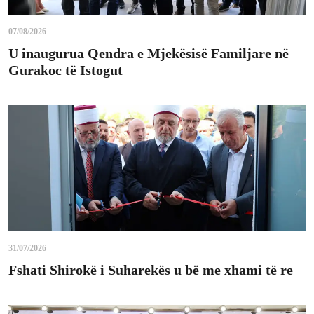
07/08/2026
U inaugurua Qendra e Mjekësisë Familjare në
Gurakoc të Istogut
31/07/2026
Fshati Shirokë i Suharekës u bë me xhami të re