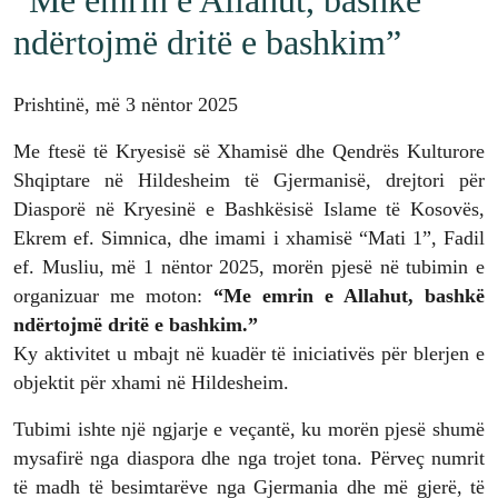
“Me emrin e Allahut, bashkë
ndërtojmë dritë e bashkim”
Prishtinë, më 3 nëntor 2025
Me ftesë të Kryesisë së Xhamisë dhe Qendrës Kulturore
Shqiptare në Hildesheim të Gjermanisë, drejtori për
Diasporë në Kryesinë e Bashkësisë Islame të Kosovës,
Ekrem ef. Simnica, dhe imami i xhamisë “Mati 1”, Fadil
ef. Musliu, më 1 nëntor 2025, morën pjesë në tubimin e
organizuar me moton:
“Me emrin e Allahut, bashkë
ndërtojmë dritë e bashkim.”
Ky aktivitet u mbajt në kuadër të iniciativës për blerjen e
objektit për xhami në Hildesheim.
Tubimi ishte një ngjarje e veçantë, ku morën pjesë shumë
mysafirë nga diaspora dhe nga trojet tona. Përveç numrit
të madh të besimtarëve nga Gjermania dhe më gjerë, të