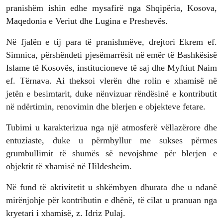
pranishëm ishin edhe mysafirë nga Shqipëria, Kosova,
Maqedonia e Veriut dhe Lugina e Preshevës.
Në fjalën e tij para të pranishmëve, drejtori Ekrem ef.
Simnica, përshëndeti pjesëmarrësit në emër të Bashkësisë
Islame të Kosovës, institucioneve të saj dhe Myftiut Naim
ef. Tërnava. Ai theksoi vlerën dhe rolin e xhamisë në
jetën e besimtarit, duke nënvizuar rëndësinë e kontributit
në ndërtimin, renovimin dhe blerjen e objekteve fetare.
Tubimi u karakterizua nga një atmosferë vëllazërore dhe
entuziaste, duke u përmbyllur me sukses përmes
grumbullimit të shumës së nevojshme për blerjen e
objektit të xhamisë në Hildesheim.
Në fund të aktivitetit u shkëmbyen dhurata dhe u ndanë
mirënjohje për kontributin e dhënë, të cilat u pranuan nga
kryetari i xhamisë, z. Idriz Pulaj.