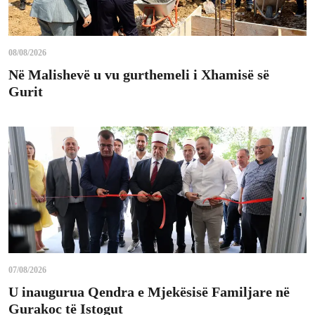
08/08/2026
Në Malishevë u vu gurthemeli i Xhamisë së
Gurit
07/08/2026
U inaugurua Qendra e Mjekësisë Familjare në
Gurakoc të Istogut