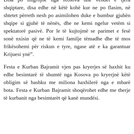
shqiptare, disa edhe në këtë kohë kur ne po flasim, në
shtetet përreth nesh po asimilohen duke e humbur gjuhën
shqipe si gjuhë të nënës, dhe ne kemi ngelur vetëm si
spektatorë pasivë. Por le të kujtojmë se parimet e fesë
sonë nxisin që ne të kemi familje tëmadhe dhe të mos
frikësohemi për riskun e tyre, ngase atë e ka garantuar
Krijuesi ynë”.
Festa e Kurban Bajramit vjen pas kryerjes së haxhit ku
edhe besimtarë të shumtë nga Kosova po kryerjnë këtë
obligim së bashku me miliona haxhilerë nga e mbarë
bota. Festa e Kurban Bajramit shoqërohet edhe me therje
të kurbanit nga besimtarët që kanë mundësi.