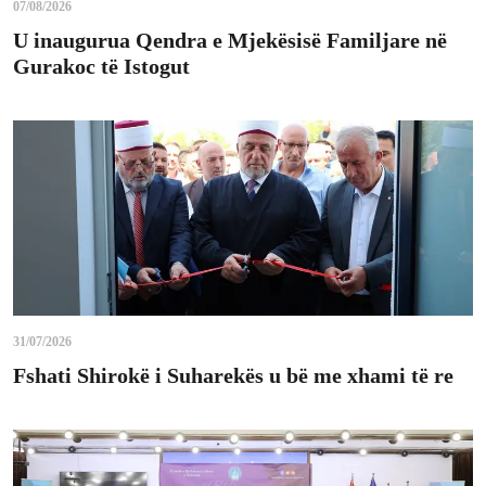
07/08/2026
U inaugurua Qendra e Mjekësisë Familjare në
Gurakoc të Istogut
31/07/2026
Fshati Shirokë i Suharekës u bë me xhami të re