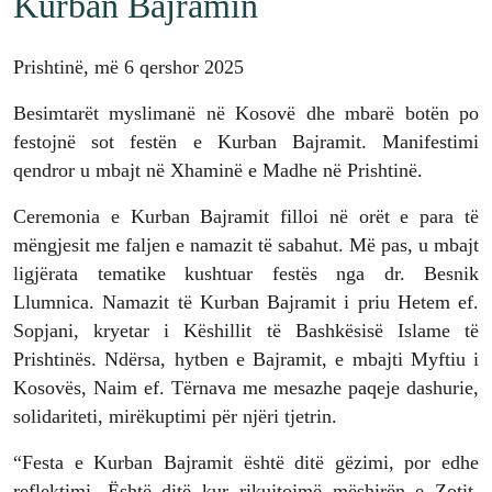
Kurban Bajramin
Prishtinë, më 6 qershor 2025
Besimtarët myslimanë në Kosovë dhe mbarë botën po
festojnë sot festën e Kurban Bajramit. Manifestimi
qendror u mbajt në Xhaminë e Madhe në Prishtinë.
Ceremonia e Kurban Bajramit filloi në orët e para të
mëngjesit me faljen e namazit të sabahut. Më pas, u mbajt
ligjërata tematike kushtuar festës nga dr. Besnik
Llumnica. Namazit të Kurban Bajramit i priu Hetem ef.
Sopjani, kryetar i Këshillit të Bashkësisë Islame të
Prishtinës. Ndërsa, hytben e Bajramit, e mbajti Myftiu i
Kosovës, Naim ef. Tërnava me mesazhe paqeje dashurie,
solidariteti, mirëkuptimi për njëri tjetrin.
“Festa e Kurban Bajramit është ditë gëzimi, por edhe
reflektimi. Është ditë kur rikujtojmë mëshirën e Zotit,