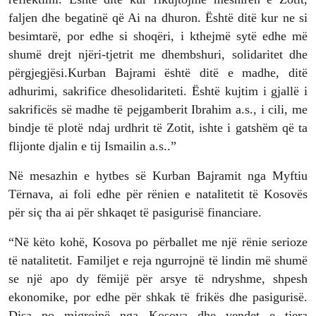
faljen dhe begatinë që Ai na dhuron. Është ditë kur ne si
besimtarë, por edhe si shoqëri, i kthejmë sytë edhe më
shumë drejt njëri-tjetrit me dhembshuri, solidaritet dhe
përgjegjësi.Kurban Bajrami është ditë e madhe, ditë
adhurimi, sakrifice dhesolidariteti. Është kujtim i gjallë i
sakrificës së madhe të pejgamberit Ibrahim a.s., i cili, me
bindje të plotë ndaj urdhrit të Zotit, ishte i gatshëm që ta
flijonte djalin e tij Ismailin a.s..”
Në mesazhin e hytbes së Kurban Bajramit nga Myftiu
Tërnava, ai foli edhe për rënien e natalitetit të Kosovës
për siç tha ai për shkaqet të pasigurisë financiare.
“Në këto kohë, Kosova po përballet me një rënie serioze
të natalitetit. Familjet e reja ngurrojnë të lindin më shumë
se një apo dy fëmijë për arsye të ndryshme, shpesh
ekonomike, por edhe për shkak të frikës dhe pasigurisë.
Disa po migrojnë nga Kosova dhe vendet e tjera